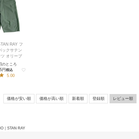
AN RAY フ
バックサテン
ツ オリーブ
のところ
5
税込
5.00
価格が安い順
価格が高い順
新着順
登録順
レビュー順
HO｜STAN RAY