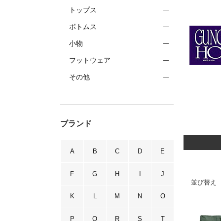
トップス
ボトムス
小物
フットウェア
その他
ブランド
A
B
C
D
E
F
G
H
I
J
並び替え
K
L
M
N
O
P
Q
R
S
T