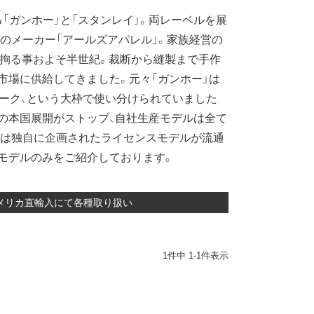
ガンホー」と「スタンレイ」。両レーベルを展
トのメーカー「アールズアパレル」。家族経営の
に強く拘る事およそ半世紀。裁断から縫製まで手作
市場に供給してきました。元々「ガンホー」は
ワーク、という大枠で使い分けられていました
の本国展開がストップ、自社生産モデルは全て
では独自に企画されたライセンスモデルが流通
モデルのみをご紹介しております。
 アメリカ直輸入にて各種取り扱い
1
件中
1
-
1
件表示