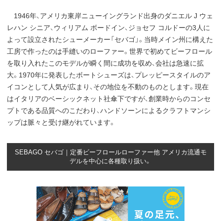
1946年、アメリカ東岸ニューイングランド出身のダニエル J ウェ
レハン シニア、ウィリアム ボードイン、ジョセフ コルドーの3人に
よって設立されたシューメーカー「セバゴ」。当時メイン州に構えた
工房で作ったのは手縫いのローファー。世界で初めてビーフロール
を取り入れたこのモデルが瞬く間に成功を収め、会社は急速に拡
大。1970年に発表したボートシューズは、プレッピースタイルのア
イコンとして人気が広まり、その地位を不動のものとします。現在
はイタリアのベーシックネット社傘下ですが、創業時からのコンセ
プトである品質へのこだわり、ハンドソーンによるクラフトマンシ
ップは脈々と受け継がれています。
SEBAGO セバゴ｜定番ビーフロールローファー他 アメリカ流通モ
デルを中心に各種取り扱い。