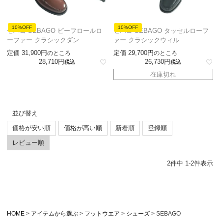
10%OFF
10%OFF
セバゴ SEBAGO ビーフロールロ
セバゴ SEBAGO タッセルローフ
ーファー クラシックダン
ァー クラシックウィル
定価
31,900
定価
29,700
のところ
のところ
28,710
26,730
税込
税込
在庫切れ
並び替え
価格が安い順
価格が高い順
新着順
登録順
レビュー順
2
件中
1
-
2
件表示
HOME
アイテムから選ぶ
フットウエア
シューズ
SEBAGO