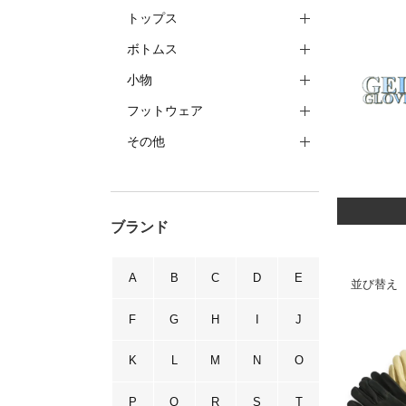
トップス
ボトムス
小物
フットウェア
その他
ブランド
A
B
C
D
E
並び替え
F
G
H
I
J
K
L
M
N
O
P
Q
R
S
T