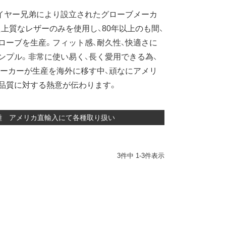
ガイヤー兄弟により設立されたグローブメーカ
上質なレザーのみを使用し、80年以上のも間、
ローブを生産。フィット感、耐久性、快適さに
ンプル。非常に使い易く、長く愛用できる為、
ーカーが生産を海外に移す中、頑なにアメリ
品質に対する熱意が伝わります。
ブ各種 アメリカ直輸入にて各種取り扱い
3
件中
1
-
3
件表示