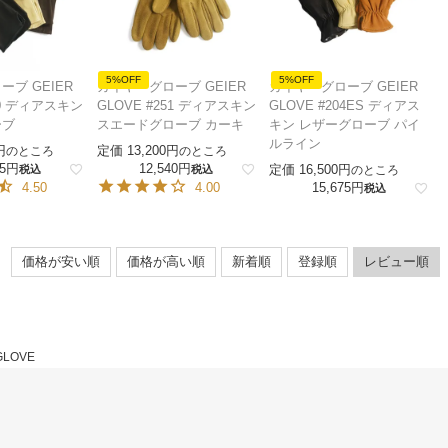
5%OFF
5%OFF
ブ GEIER
ガイヤーグローブ GEIER
ガイヤーグローブ GEIER
00 ディアスキン
GLOVE #251 ディアスキン
GLOVE #204ES ディアス
ーブ
スエードグローブ カーキ
キン レザーグローブ パイ
ルライン
定価
13,200
のところ
のところ
5
12,540
定価
16,500
税込
税込
のところ
4.50
4.00
15,675
税込
価格が安い順
価格が高い順
新着順
登録順
レビュー順
GLOVE