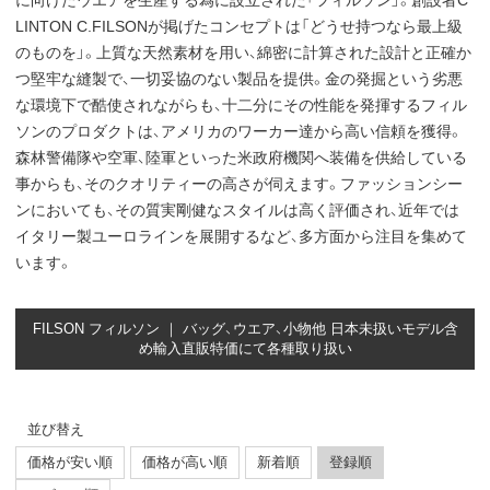
に向けたウエアを生産する為に設立された「フィルソン」。創設者C
LINTON C.FILSONが掲げたコンセプトは「どうせ持つなら最上級
のものを」。上質な天然素材を用い、綿密に計算された設計と正確か
つ堅牢な縫製で、一切妥協のない製品を提供。金の発掘という劣悪
な環境下で酷使されながらも、十二分にその性能を発揮するフィル
ソンのプロダクトは、アメリカのワーカー達から高い信頼を獲得。
森林警備隊や空軍、陸軍といった米政府機関へ装備を供給している
事からも、そのクオリティーの高さが伺えます。ファッションシー
ンにおいても、その質実剛健なスタイルは高く評価され、近年では
イタリー製ユーロラインを展開するなど、多方面から注目を集めて
います。
FILSON フィルソン ｜ バッグ、ウエア、小物他 日本未扱いモデル含
め輸入直販特価にて各種取り扱い
並び替え
価格が安い順
価格が高い順
新着順
登録順