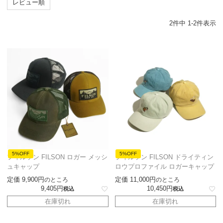
レビュー順
2
件中
1
-
2
件表示
5%OFF
5%OFF
フィルソン FILSON ロガー メッシ
フィルソン FILSON ドライティン
ュキャップ
ロウプロファイル ロガーキャップ
定価
9,900
定価
11,000
のところ
のところ
9,405
10,450
税込
税込
在庫切れ
在庫切れ