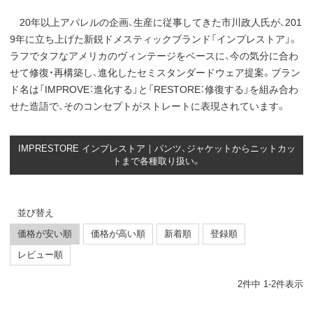
20年以上アパレルの企画、生産に従事してきた市川政人氏が、201
9年に立ち上げた新鋭ドメスティックブランド「インプレストア」。
ラフでタフなアメリカのヴィンテージをベースに、今の気分に合わ
せて修復・再構築し、進化したセミスタンダードウェア提案。ブラン
ド名は「IMPROVE：進化する」と「RESTORE：修復する」を組み合わ
せた造語で、そのコンセプトがストレートに表現されています。
IMPRESTORE インプレストア｜パンツ、ジャケットからニットカッ
トまで各種取り扱い。
並び替え
価格が安い順
価格が高い順
新着順
登録順
レビュー順
2
件中
1
-
2
件表示