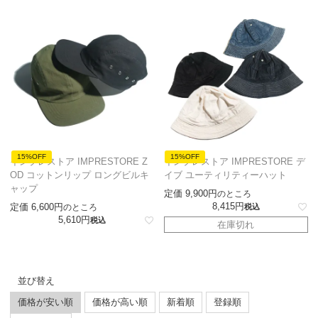
15%OFF
15%OFF
インプレストア IMPRESTORE Z
インプレストア IMPRESTORE デ
OD コットンリップ ロングビルキ
イブ ユーティリティーハット
ャップ
定価
9,900
のところ
8,415
定価
6,600
のところ
税込
5,610
税込
在庫切れ
並び替え
価格が安い順
価格が高い順
新着順
登録順