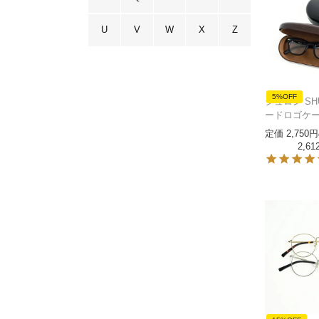
U
V
W
X
Z
5%OFF
シュロン SH
ードロゴケ
定価
2,750
2,61