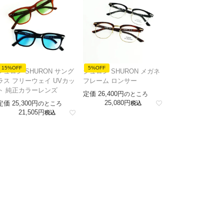
15%OFF
5%OFF
シュロン SHURON サング
シュロン SHURON メガネ
ラス フリーウェイ UVカッ
フレーム ロンサー
ト 純正カラーレンズ
定価
26,400
のところ
25,080
定価
25,300
のところ
税込
21,505
税込