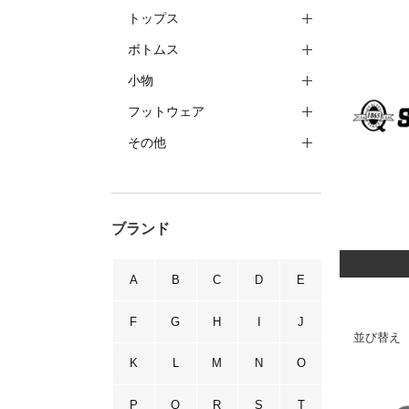
トップス
ボトムス
小物
フットウェア
その他
ブランド
A
B
C
D
E
F
G
H
I
J
並び替え
K
L
M
N
O
P
Q
R
S
T