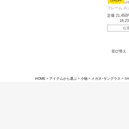
15%OFF
シュロン SH
フレーム ロ
定価
21,450
18,23
在
並び替え
HOME
アイテムから選ぶ
小物
メガネ・サングラス
S