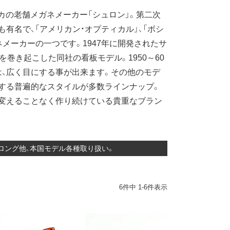
リカの老舗メガネメーカー「シュロン」。第二次
有名で、「アメリカン・オプティカル」、「ボシ
ネメーカーの一つです。1947年に開発されたサ
を巻き起こした同社の看板モデル。1950～60
、広く目にする事が出来ます。その他のモデ
する普遍的なスタイルが多数ラインナップ。
変えることなく作り続けている貴重なブラン
トロング他、本国モデル各種取り扱い。
6
件中
1
-
6
件表示