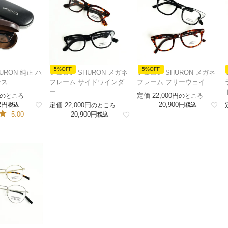
5%OFF
5%OFF
URON 純正 ハ
シュロン SHURON メガネ
シュロン SHURON メガネ
ース
フレーム サイドワインダ
フレーム フリーウェイ
ー
定価
22,000
のところ
のところ
2
20,900
定価
22,000
税込
のところ
税込
5.00
20,900
税込