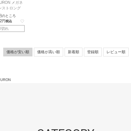
URON メガネ
ンストロング
のところ
2
税込
庫切れ
価格が安い順
価格が高い順
新着順
登録順
レビュー順
HURON