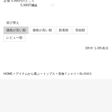
定価
5,990
のところ
5,990
税込
並び替え
価格が安い順
価格が高い順
新着順
登録順
レビュー順
3
件中
1
-
3
件表示
HOME
アイテムから選ぶ
トップス
長袖Ｔシャツ
BLANKS