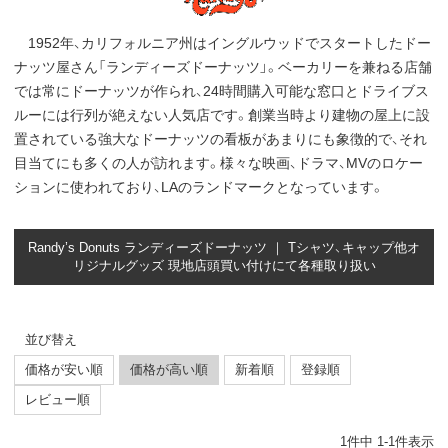
1952年、カリフォルニア州はイングルウッドでスタートしたドー
ナッツ屋さん「ランディーズドーナッツ」。ベーカリーを兼ねる店舗
では常にドーナッツが作られ、24時間購入可能な窓口とドライブス
ルーには行列が絶えない人気店です。創業当時より建物の屋上に設
置されている強大なドーナッツの看板があまりにも象徴的で、それ
目当てにも多くの人が訪れます。様々な映画、ドラマ、MVのロケー
ションに使われており、LAのランドマークとなっています。
Randy’s Donuts ランディーズドーナッツ ｜ Tシャツ、キャップ他オ
リジナルグッズ 現地店頭買い付けにて各種取り扱い
並び替え
価格が安い順
価格が高い順
新着順
登録順
レビュー順
1
件中
1
-
1
件表示