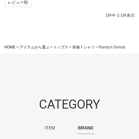
レビュー順
1
件中
1
-
1
件表示
HOME
アイテムから選ぶ
トップス
長袖Ｔシャツ
Randy's Donuts
CATEGORY
ITEM
BRAND