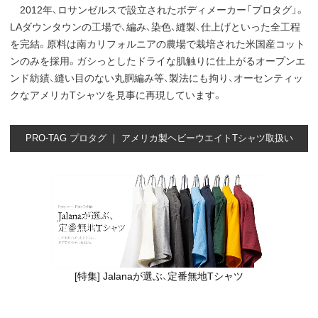
2012年、ロサンゼルスで設立されたボディメーカー「プロタグ」。
LAダウンタウンの工場で、編み、染色、縫製、仕上げといった全工程
を完結。原料は南カリフォルニアの農場で栽培された米国産コット
ンのみを採用。ガシっとしたドライな肌触りに仕上がるオープンエ
ンド紡績、縫い目のない丸胴編み等、製法にも拘り、オーセンティッ
クなアメリカTシャツを見事に再現しています。
PRO-TAG プロタグ ｜ アメリカ製ヘビーウエイトTシャツ取扱い
[特集] Jalanaが選ぶ、定番無地Tシャツ