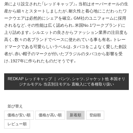
弟により設立された「レッドキャップ」。当初はオーバーオールの生
産から細々とスタートしましたが、耐久性と着心地にこだわったワ
ークウエアは必然的にシェアを確立。GM社のユニフォームに採用
されるなど、その性能は広く認められ、米国No.1ワークブランドに
上り詰めます。シルエットの良さからファッション業界の注目度も
高く、数々の名ブランドでベースに使われている事も有名。トレー
ドマークである可愛らしいラベルは、タバコをこよなく愛した創設
者が、赤い帽子のマークが付いたブラジルのタバコから影響を受
け、1927年に作られたものだそうです。
REDKAP レッドキャップ ｜ パンツ、シャツ、ジャケット他 本国オリ
ジナルモデル 当店別注モデル 直輸入にて各種取り扱い
並び替え
価格が安い順
価格が高い順
新着順
登録順
レビュー順