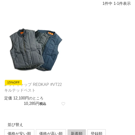
1
件中
1
-
1
件表示
15%OFF
レッドキャップ REDKAP #VT22
キルテッドベスト
定価
12,100
のところ
10,285
税込
並び替え
価格が安い順
価格が高い順
新着順
登録順