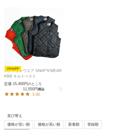
25%OFF
スナップンウエア SNAP’N’WEAR
#300 キルトベスト
定価
15,400
のところ
11,550
税込
5.00
並び替え
価格が安い順
価格が高い順
新着順
登録順