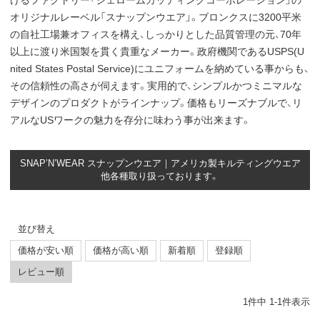
けるファクトリー「ジェロームカッティングコーポレーション」の
オリジナルレーベル「スナップンウエア」。ブロンクスに3200平米
の自社工場兼オフィスを構え、しっかりとした品質管理の元、70年
以上に渡り米国製を貫く貴重なメーカー。政府機関であるUSPS(U
nited States Postal Service)にユニフォームを納めている事からも、
その信頼性の高さが伺えます。実用的で、シンプルかつミニマルな
デザインのプロダクトがラインナップ。価格もリーズナブルで、リ
アルなUSワークの魅力を存分に味わう事が出来ます。
SNAP’N’WEAR スナップンウエア｜アメリカ製キルティングウエア
他各種取り扱っております。
並び替え
価格が安い順
価格が高い順
新着順
登録順
レビュー順
1
件中
1
-
1
件表示