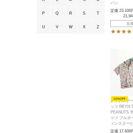
パン
定価
23,100
P
Q
R
S
T
21,94
在
U
V
W
X
Z
10%OFF
レインスプー
ッツ REYN 
PEANUTS
ャツ プルオ
ィンスヌー
定価
17,600