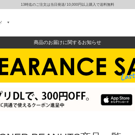
ーワード
在庫なし
13時迄のご注文は当日発送/ 10,000円以上購入で送料無料
品
格
〜
ド
商品番号/
ANコード
品タグ
アメリカ製
イギリス製
商品のお届けに関するお知らせ
コットン
ウール
レザー
並び順
半袖
長袖
イズ
XS
S
M
L
XL
XXL
XXXL
XXXXL
ラー
ホワイト
ブラック
ネイビー
グレー
レッド
グリーン
ブルー
ブラウン
オリーブ
カーキ