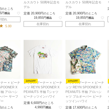
ルスカウト 50周年記念モ
ルスカウト 50周年記念モ
デル
デル
のところ
5
定価
20,900
定価
20,900
税込
のところ
のところ
19,855
19,855
税込
税込
庫切れ
在庫切れ
在庫切れ
5.00
24%OFF
10%OFF
ナー × ピーナ
レインスプーナー × ピーナ
レインスプーナー × ピーナ
SPOONER X
ッツ REYN SPOONER X
ッツ REYN SPOONER X
 半袖 アロハシ
PEANUTS 半袖 Tシャツ
PEANUTS 半袖 アロハシ
ーバー サーフ
ピーナッツインハワイ
ャツ プルオーバー ピーナ
ピー
ッツインハワイ
定価
6,600
のところ
4,990
定価
17,600
のところ
税込
のところ