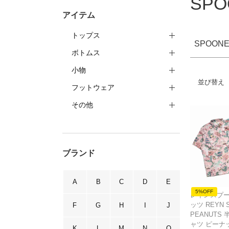
SPO
アイテム
トップス
SPOONE
ボトムス
小物
並び替え
フットウェア
その他
ブランド
A
B
C
D
E
5%OFF
レインスプー
ッツ REYN 
F
G
H
I
J
PEANUTS
ャツ ピーナ
K
L
M
N
O