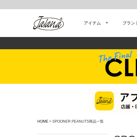
キ
価
アイテム
ブラン
商
サ
カ
HOME
SPOONER PEANUTS商品一覧