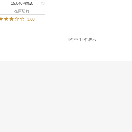
15,840
税込
在庫切れ
3.00
9
件中
1
-
9
件表示