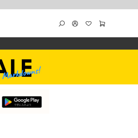
商
在庫なし商品を表示しない
J
新着順
登録順
価格が安い順
価格が高い順
優先度順
レビュー順
キーワードヒット順