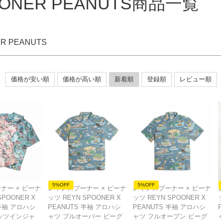
ONER PEANUTS商品一覧
検索
R PEANUTS
価格が安い順
価格が高い順
新着順
登録順
レビュー順
5%OFF
5%OFF
ナー × ピーナ
レインスプーナー × ピーナ
レインスプーナー × ピーナ
SPOONER X
ッツ REYN SPOONER X
ッツ REYN SPOONER X
 半袖 アロハシ
PEANUTS 半袖 アロハシ
PEANUTS 半袖 アロハシ
ッツインジャ
ャツ プルオーバー ビーグ
ャツ フルオープン ビーグ