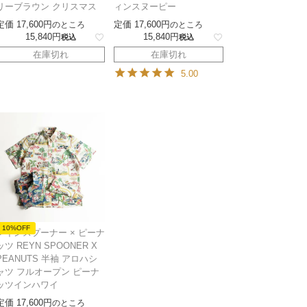
リーブラウン クリスマス
ィンスヌーピー
定価
17,600
定価
17,600
のところ
のところ
15,840
15,840
税込
税込
在庫切れ
在庫切れ
5.00
10%OFF
レインスプーナー × ピーナ
ッツ REYN SPOONER X
PEANUTS 半袖 アロハシ
ャツ フルオープン ピーナ
ッツインハワイ
定価
17,600
のところ