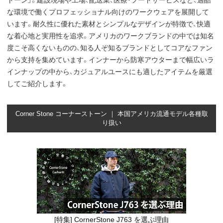
トーン」。建設現場や工場、配送業、医療・フードサービスなど、過酷
な環境で働くプロフェッショナル向けのワークウェアを展開して
います。耐久性に優れた素材とシンプルなデザインが特徴で、快適
な着心地と実用性を追求。アメリカのワークブランドの中では知名
度こそ高くないものの、知る人ぞ知るブランドとしてコアなファン
から支持を集めています。インナーから防寒アウターまで幅広いラ
インナップの中から、カジュアルユースにも適したアイテムを厳選
してご紹介します。
Corner Stone コーナーストーン ｜ 本国アメリカ流通モデル各種取
り扱い
[特集] CornerStone J763 を選ぶ理由