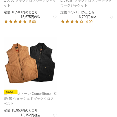
E J763 ダッククロスワークジャケ
E J763H ダッククロスフーデッド
ット
ワークジャケット
定価
16,500
定価
17,600
のところ
のところ
15,675
16,720
税込
税込
5.00
4.00
5%OFF
コーナーストーン CornerStone C
SV40 ウォッシュドダッククロス
ベスト
定価
15,950
のところ
15,152
税込