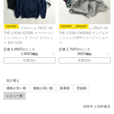
54%OFF
64%OFF
64%OFF
フルーツオブザルーム FRUIT OF
フルーツオブザルーム FRUIT OF
THE LOOM 82230R スーパーコッ
THE LOOM CM93000 デュアルデ
トン フルジップ フード スウェッ
ィフェンスUPFジャージーショー
ト BIG SIZE
ツ
定価
6,490
定価
2,750
のところ
のところ
2,980
980
税込
税込
在庫切れ
在庫切れ
並び替え
価格が安い順
価格が高い順
新着順
登録順
レビュー順
10
件中
1
-
10
件表示