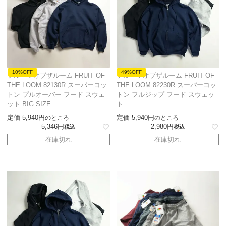
10%OFF
49%OFF
フルーツオブザルーム FRUIT OF
フルーツオブザルーム FRUIT OF
THE LOOM 82130R スーパーコッ
THE LOOM 82230R スーパーコッ
トン プルオーバー フード スウェ
トン フルジップ フード スウェッ
ット BIG SIZE
ト
定価
5,940
定価
5,940
のところ
のところ
5,346
2,980
税込
税込
在庫切れ
在庫切れ