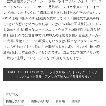
世界屈指のボディメーカー「フルーツオブザルーム」。1851年、ロ
バート＆ベンジャミン・ナイト兄弟が、アメリカ東岸ロードアイラ
ンド州のウォリックにて繊維工場を立ち上げたのがその始まり。L
OOMは織り機、FRUITは結実を意味しており、「繊維業で成果を得
る」という想いが込められたネームは、1871年に正式登記。Tシャツ
を始めとする、様々なコットンニットウェアを160年以上に渡り展
開し続け、今では世界中で32,000人の従業員を抱える巨大メーカー
に成長。果物モチーフの可愛らしいタグは、様々なブランドのボデ
ィにも使われており、目にした事がある方も多いでしょう。国内流
通商品は、日本企画のライセンスですが、当店では本国アメリカで
一般的に流通しているモデルをご紹介しております。
FRUIT OF THE LOOM フルーツオブザルーム ｜ パックT、ソック
ス、スウェット各種 アメリカ直輸入にて各種取り扱い
並び替え
価格が安い順
価格が高い順
新着順
登録順