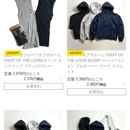
20%OFF
44%OFF
【返品不可】フルーツオブザルーム
フルーツオブザルーム FRUIT OF
FRUIT OF THE LOOM 2パック タ
THE LOOM 82130R スーパーコッ
ンクトップ ブラック/グレー
トン プルオーバー フード スウェ
ット
定価
2,970
のところ
2,376
定価
5,390
税込
のところ
2,980
税込
在庫切れ
在庫切れ