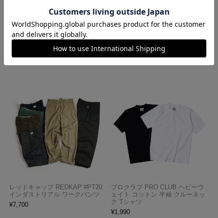
ロサンゼルスアパレル LOSANGE
ハバハンク HAV-A-HANK バンダ
LES APPAREL 1203GD 8.5オンス
ナ アメリカ製 トラディショナル
半袖 バインディング ガーメント
ペイズリーTHE BANDANNA COM
ダイ Tシャツ
PANY
¥
4,990
¥
770
レッドキャップ REDKAP #PT20
プロクラブ PRO CLUB ヘビーウ
インダストリアル ワークパンツ
ェイト コットン 半袖 クルーネッ
ク Tシャツ
¥
7,700
¥
1,990