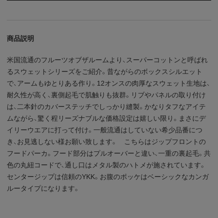
商品説明
米国流通のフルーツオブザルームより、スーパーコットンと呼ばれ
るスウェットシリーズをご紹介。昔ながらのボックスシルエット
で、アームもゆとりある作り。12オンスの肉厚なスウェット生地は、
耐久性が高く、裏側起毛で肌触りも抜群。リブやパネルの取り付け
は、二本針のカバーステッチでしっかり縫製。かなりタフなアイテ
ムながら、驚く程リーズナブルな価格設定は嬉しい限り。まさにデ
イリーウエアに打って付け。一般流通はしていない希少品番につ
き、お見逃しない様お願い致します。 こちらはジップフロントの
フードパーカ。フード部分はプルオーバーと違い、一重の裏起毛。共
色の丸紐コードで、通し口はメタル製のハトメが施されています。
センタージップは信頼のYKK。お腹のポッケはベーシックなカンガ
ルータイプになります。