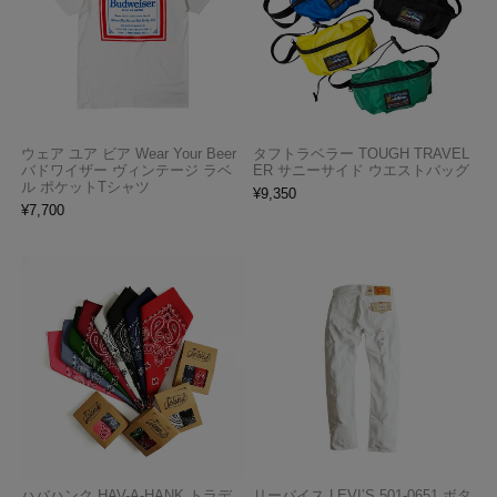
ウェア ユア ビア Wear Your Beer
タフトラベラー TOUGH TRAVEL
バドワイザー ヴィンテージ ラベ
ER サニーサイド ウエストバッグ
ル ポケットTシャツ
¥
9,350
¥
7,700
ハバハンク HAV-A-HANK トラデ
リーバイス LEVI’S 501-0651 ボタ