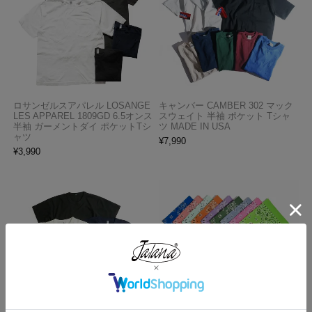
ロサンゼルスアパレル LOSANGE
キャンバー CAMBER 302 マック
LES APPAREL 1809GD 6.5オンス
スウェイト 半袖 ポケット Tシャ
半袖 ガーメントダイ ポケットTシ
ツ MADE IN USA
ャツ
¥
7,990
¥
3,990