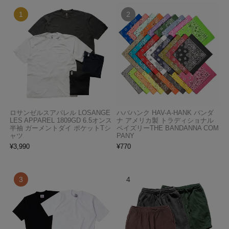
ロサンゼルスアパレル LOSANGE
ハバハンク HAV-A-HANK バンダ
LES APPAREL 1809GD 6.5オンス
ナ アメリカ製 トラディショナル
半袖 ガーメントダイ ポケットTシ
ペイズリーTHE BANDANNA COM
ャツ
PANY
¥
3,990
¥
770