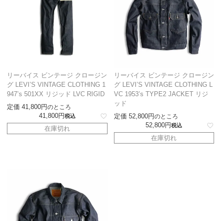
リーバイス ビンテージ クロージン
リーバイス ビンテージ クロージン
グ LEVI’S VINTAGE CLOTHING 1
グ LEVI’S VINTAGE CLOTHING L
947’s 501XX リジッド LVC RIGID
VC 1953’s TYPE2 JACKET リジ
ッド
定価
41,800
のところ
41,800
定価
52,800
税込
のところ
52,800
税込
在庫切れ
在庫切れ