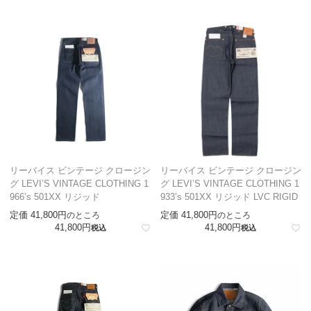
リーバイス ビンテージ クロージン
リーバイス ビンテージ クロージン
グ LEVI’S VINTAGE CLOTHING 1
グ LEVI’S VINTAGE CLOTHING 1
966’s 501XX リジッド
933’s 501XX リジッド LVC RIGID
定価
41,800
定価
41,800
のところ
のところ
41,800
41,800
税込
税込