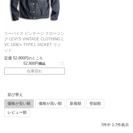
リーバイス ビンテージ クロージン
グ LEVI’S VINTAGE CLOTHING L
VC 1936’s TYPE1 JACKET リジ
ッド
定価
52,800
のところ
52,800
税込
在庫切れ
並び替え
価格が安い順
価格が高い順
新着順
登録順
レビュー順
7
件中
1
-
7
件表示