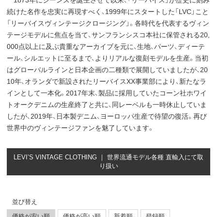
1873年にジーンズを誕生させて以来、「リーバイス」が歴史に刻み
続けた名作を忠実に再現すべく、1999年にスタートした「LVC」こと
「リーバイスヴィンテージクロージング」。各時代を代表するヴィン
テージモデルに焦点を当て、サンフランシスコ本社に保管される20,
000点以上に及ぶ貴重なアーカイブを元に、生地、パーツ、ディーテ
ール、シルエットに至るまで、よりリアルな復刻モデルを生産。当初
はグローバルラインと日本企画の二種類で展開していましたが、20
10年、オランダで新設されたリーバイスXX事業部により、新たなラ
インとして一本化。2017年末、製品に採用していたコーン社ホワイ
トオークデニムの生産終了と共に、同レーベルも一時休止していま
したが、2019年、日本製デニム、ヨーロッパ生産で待望の復活。再び
世界中のヴィンテージファンを魅了しています。
LEVI’S VINTAGE CLOTHING ｜ 世界流通モデル各種 直輸入にて取
り扱い
並び替え
価格が安い順
価格が高い順
新着順
登録順