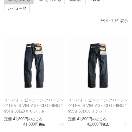
レビュー順
7
件中
1
-
7
件表示
リーバイス ビンテージ クロージン
リーバイス ビンテージ クロージン
グ LEVI’S VINTAGE CLOTHING 1
グ LEVI’S VINTAGE CLOTHING 1
954’s 501ZXX リジッド
955’s 501XX リジッド
定価
41,800
定価
41,800
のところ
のところ
41,800
41,800
税込
税込