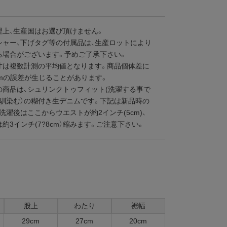
理上、生産国はお選び頂けません。
シャー、下げタグ等の付属品は、生産ロットにより
る場合がございます。予めご了承下さい。
寸は複数計測の平均値となります。商品個体差に
cmの誤差が生じることがあります。
の商品は、シュリンクトゥフィット(洗濯する事で
に馴染む）の糊付き生デニムです。下記は新品時の
洗濯後はここからウエストが約2インチ(5cm)、
約3インチ(7?8cm）縮みます。ご注意下さい。
股上
わたり
裾幅
29cm
27cm
20cm