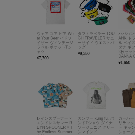
ウェア ユア ビア We
タフトラベラー TOU
ハバハンク
ar Your Beer バドワ
GH TRAVELER サニ
ANK 
イザー ヴィンテージ
ーサイド ウエストバ
ル ペイ
ラベル ポケットTシ
ッグ
ダナ ギ
ャツ
2枚セット
¥
9,350
DANNA 
¥
7,700
¥
1,650
レインスプーナー ×
カンフー kung fu. バ
カーハート 
エンドレスサマー R
ンドTシャツ ダイナ
リラック
EYN SPOONER × T
ソージュニア グリー
ト キャ
he Endless Summer
ンマインド
ショーツ