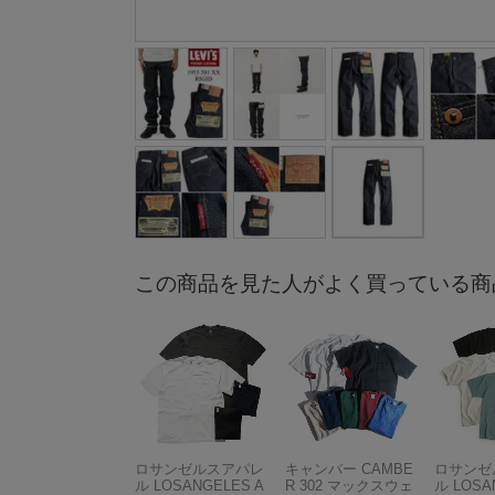
この商品を見た人がよく買っている商
ロサンゼルスアパレ
キャンバー CAMBE
ロサンゼ
ル LOSANGELES A
R 302 マックスウェ
ル LOSA