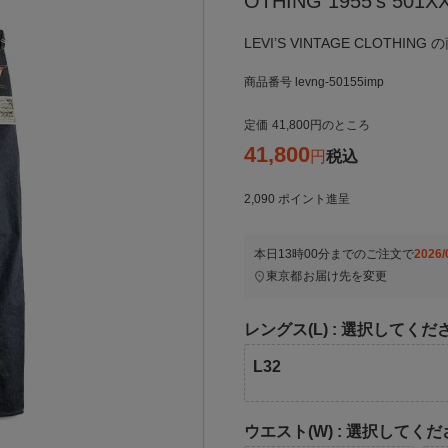
OTHING 1955’s 50
LEVI’S VINTAGE CLOTHI
商品番号
levng-50155imp
定価
41,800
のところ
41,800
税込
2,090
ポイント進呈
本日
13時00分
までのご注文で
2026/
東京都
お届け先を変更
レングス(L)
選択してくだ
L32
ウエスト(W)
選択してくだ