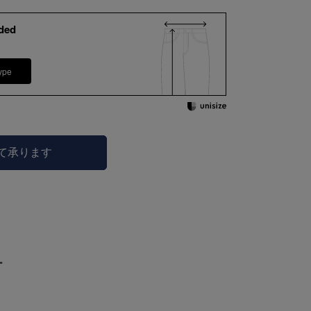
ded
ype
にて承ります
ー