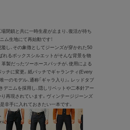
場閉鎖と共に一時生産が止まり、復活が待ち
デニム生地にて再始動です！
濫し、その象徴としてジーンズが穿かれた50
呼ばれるボックスシルエットがそんな背景を物
XX。革製だったツーホースパッチが、使用による
チに変更。紙パッチでギャランティ(Every
d)が入る唯一のモデル、通称「ギャラ入り」。レッドタブ
きデニムを採用し、隠しリベットや二本針アー
かり再現されています。ヴィンテージジーンズ
。是非手に入れておきたい一本です。