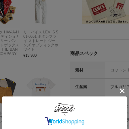
 HAV-A-H
リーバイス LEVI’S 5
トラディショナ
01-0651 ボタンフラ
ズリー バン
イ ストレート ジー
フトボックス
ンズ オプティックホ
THE BAN
ワイト
商品スペック
COMPANY
¥
13,980
素材
コットン 1
生産国
ブルガリア
■主な仕様
・銅製リ
(それぞれ
ィー入り
Carhartt
アメリカンクラシッ
画像でご確
スドフィッ
クス AMERICAN CL
エイトス
ンバスワーク
ASSICS ムービーT
認くださ
シャツ フォレストガ
ブ・隠し