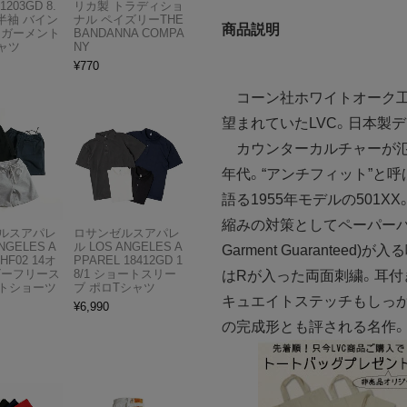
1203GD 8.
リカ製 トラディショ
半袖 バイン
ナル ペイズリーTHE
商品説明
 ガーメント
BANDANNA COMPA
ャツ
NY
¥
770
コーン社ホワイトオーク工
望まれていたLVC。日本製
カウンターカルチャーが氾
年代。“アンチフィット”と
語る1955年モデルの501
縮みの対策としてペーパーパッ
ルスアパレ
ロサンゼルスアパレ
NGELES A
ル LOS ANGELES A
Garment Guarantee
HF02 14オ
PPAREL 18412GD 1
ビーフリース
8/1 ショートスリー
はRが入った両面刺繍。耳付
トショーツ
ブ ポロTシャツ
キュエイトステッチもしっ
¥
6,990
の完成形とも評される名作