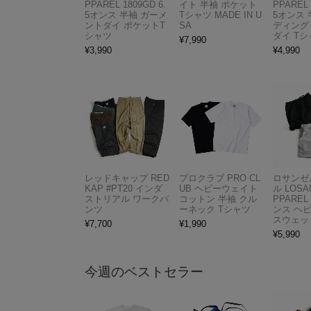
PPAREL 1809GD 6.
イト 半袖 ポケット
PPAREL 
5オンス 半袖 ガーメ
Tシャツ MADE IN U
5オンス 
ントダイ ポケットT
SA
ディング
シャツ
ダイ Tシ
¥
7,990
¥
3,990
¥
4,990
レッドキャップ RED
プロクラブ PRO CL
ロサンゼ
KAP #PT20 インダ
UB ヘビーウェイト
ル LOSA
ストリアル ワークパ
コットン 半袖 クル
PPAREL 
ンツ
ーネック Tシャツ
ンス ヘ
スウェッ
¥
7,700
¥
1,990
¥
5,990
今週のベストセラー