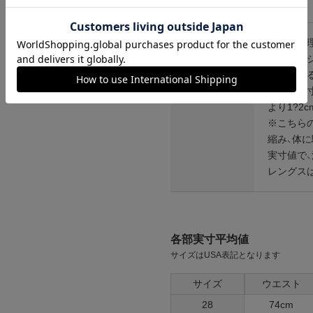
い。)
ンプ ロゴ＆ベンチ
¥
5,747
その他仕様
※在庫管
注意点等
※フラッ
変更され
※下記実
より1?2
※こちら
縮み、体
実寸値で、
レングスは
各部実寸平均値
サイズはUSA表記となります
サイズ
ウエスト
28
74cm