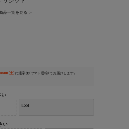
1XX リジッド
NG の商品一覧を見る ＞
08/08（土）
に
通常便（ヤマト運輸）
でお届けします。
さい
L34
さい