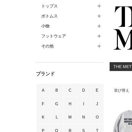
トップス
ボトムス
小物
フットウェア
その他
THE M
ブランド
A
B
C
D
E
並び替え
F
G
H
I
J
K
L
M
N
O
P
Q
R
S
T