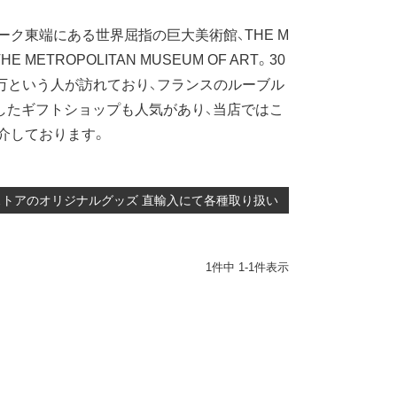
ク東端にある世界屈指の巨大美術館、THE M
ETROPOLITAN MUSEUM OF ART。30
万という人が訪れており、フランスのルーブル
したギフトショップも人気があり、当店ではこ
介しております。
地ギフトストアのオリジナルグッズ 直輸入にて各種取り扱い
1
件中
1
-
1
件表示