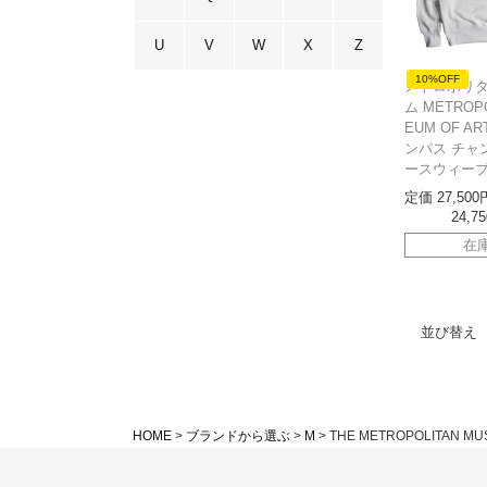
U
V
W
X
Z
10%OFF
メトロポリ
ム METROPO
EUM OF A
ンパス チャ
ースウィー
定価
27,500
24,75
在
並び替え
HOME
ブランドから選ぶ
M
THE METROPOLITAN MU