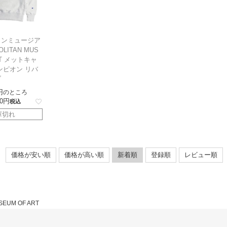
タンミュージア
LITAN MUS
RT メットキャ
ンピオン リバ
ブ
のところ
0
税込
庫切れ
価格が安い順
価格が高い順
新着順
登録順
レビュー順
SEUM OF ART