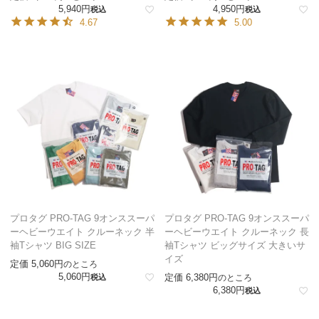
5,940
4,950
税込
税込
4.67
5.00
プロタグ PRO-TAG 9オンススーパ
プロタグ PRO-TAG 9オンススーパ
ーヘビーウエイト クルーネック 半
ーヘビーウエイト クルーネック 長
袖Tシャツ BIG SIZE
袖Tシャツ ビッグサイズ 大きいサ
イズ
定価
5,060
のところ
5,060
定価
6,380
税込
のところ
6,380
税込