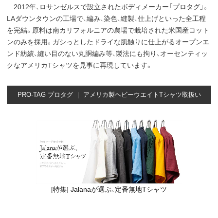
2012年、ロサンゼルスで設立されたボディメーカー「プロタグ」。
LAダウンタウンの工場で、編み、染色、縫製、仕上げといった全工程
を完結。原料は南カリフォルニアの農場で栽培された米国産コット
ンのみを採用。ガシっとしたドライな肌触りに仕上がるオープンエ
ンド紡績、縫い目のない丸胴編み等、製法にも拘り、オーセンティッ
クなアメリカTシャツを見事に再現しています。
PRO-TAG プロタグ ｜ アメリカ製ヘビーウエイトTシャツ取扱い
[特集] Jalanaが選ぶ、定番無地Tシャツ