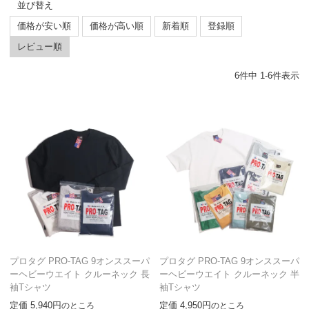
並び替え
価格が安い順
価格が高い順
新着順
登録順
レビュー順
6
件中
1
-
6
件表示
プロタグ PRO-TAG 9オンススーパ
プロタグ PRO-TAG 9オンススーパ
ーヘビーウエイト クルーネック 長
ーヘビーウエイト クルーネック 半
袖Tシャツ
袖Tシャツ
定価
5,940
定価
4,950
のところ
のところ