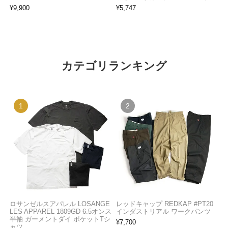
¥
9,900
¥
5,747
カテゴリランキング
ロサンゼルスアパレル LOSANGE
レッドキャップ REDKAP #PT20
LES APPAREL 1809GD 6.5オンス
インダストリアル ワークパンツ
半袖 ガーメントダイ ポケットTシ
¥
7,700
ャツ