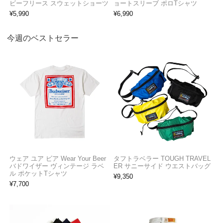
ビーフリース スウェットショーツ
ョートスリーブ ポロTシャツ
¥
5,990
¥
6,990
今週のベストセラー
ウェア ユア ビア Wear Your Beer
タフトラベラー TOUGH TRAVEL
バドワイザー ヴィンテージ ラベ
ER サニーサイド ウエストバッグ
ル ポケットTシャツ
¥
9,350
¥
7,700