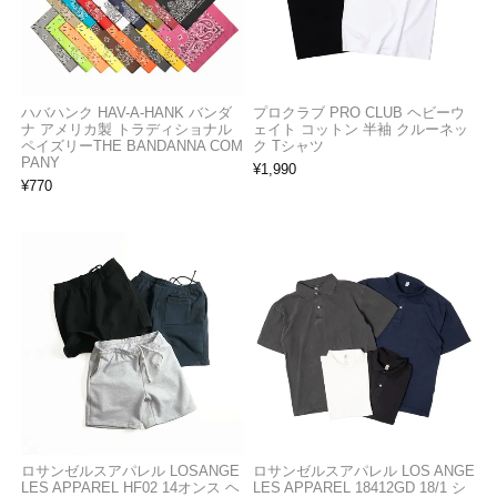
ハバハンク HAV-A-HANK バンダ
プロクラブ PRO CLUB ヘビーウ
ナ アメリカ製 トラディショナル
ェイト コットン 半袖 クルーネッ
ペイズリーTHE BANDANNA COM
ク Tシャツ
PANY
¥
1,990
¥
770
ロサンゼルスアパレル LOSANGE
ロサンゼルスアパレル LOS ANGE
LES APPAREL HF02 14オンス ヘ
LES APPAREL 18412GD 18/1 シ