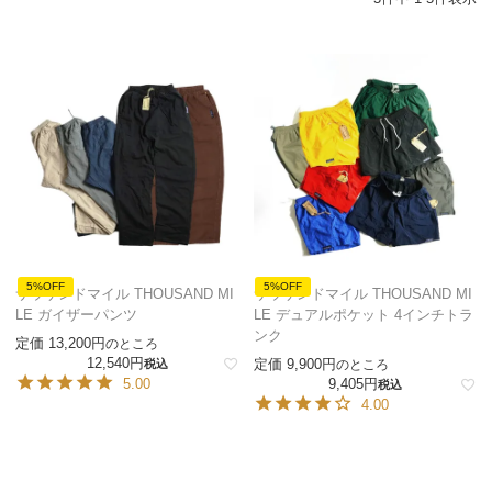
5%OFF
5%OFF
サウザンドマイル THOUSAND MI
サウザンドマイル THOUSAND MI
LE ガイザーパンツ
LE デュアルポケット 4インチトラ
ンク
定価
13,200
のところ
12,540
定価
9,900
税込
のところ
5.00
9,405
税込
4.00