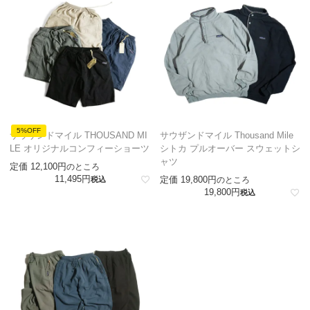
5%OFF
サウザンドマイル THOUSAND MI
サウザンドマイル Thousand Mile
LE オリジナルコンフィーショーツ
シトカ プルオーバー スウェットシ
ャツ
定価
12,100
のところ
11,495
定価
19,800
税込
のところ
19,800
税込