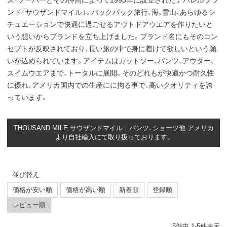
ス・フーバーとその仲間によって1993年に設立されたアパレルブラ
ンド「サウザンドマイル」。バックパック旅行、海、雪山、あらゆるシ
チュエーションで快適に過ごせるアウトドアウエアを作りたいと
いう想いからブランドを立ち上げました。ブランド名にもそのコン
セプトが反映されており、長い旅の中で身に着けて欲しいという願
いが込められています。アイテムはカットソー、パンツ、アウター、
スイムウエアまで、トータルに展開。そのどれもが快適かつ耐久性
に優れ、アメリカ国内での生産にに拘る事で、高いクオリティを誇
っています。
THOUSAND MILE サウザンドマイル｜パンツ、ショーツ他 アメリカ
より自社輸入にて取り扱っております。
並び替え
価格が安い順
価格が高い順
新着順
登録順
レビュー順
5
件中
1
-
5
件表示