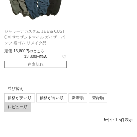
ジャラーナカスタム Jalana CUST
OM サウザンドマイル ガイザーパ
ンツ 裾ゴム リメイク品
定価
13,800
のところ
13,800
税込
在庫切れ
並び替え
価格が安い順
価格が高い順
新着順
登録順
レビュー順
5
件中
1
-
5
件表示