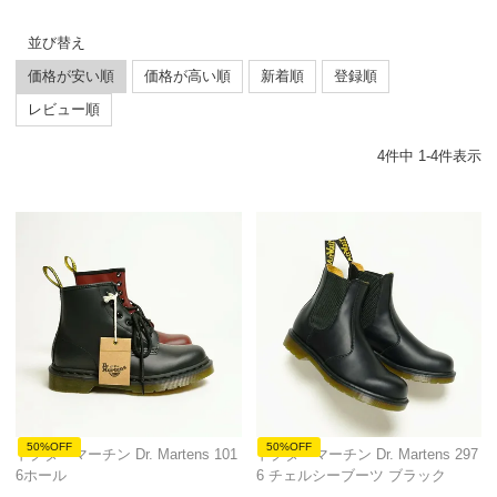
並び替え
価格が安い順
価格が高い順
新着順
登録順
レビュー順
4
件中
1
-
4
件表示
50%OFF
50%OFF
ドクターマーチン Dr. Martens 101
ドクターマーチン Dr. Martens 297
6ホール
6 チェルシーブーツ ブラック