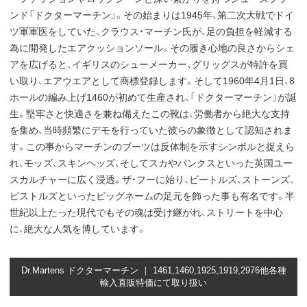
ンド「ドクターマーチン」。その始まりは1945年、第二次大戦でドイ
ツ軍軍医をしていた、クラウス・マーチン氏が、足の負担を軽減する
為に開発したエアクッションソール。その履き心地の良さからシェ
アを広げると、イギリスのシューメーカー、グリッグスが特許を買
い取り、エアウエアとして商標登録します。そして1960年4月1日、8
ホールの編み上げ1460が初めて生産され、「ドクターマーチン」が誕
生。堅牢さと快適さを兼ね備えたこの靴は、労働者から絶大な支持
を集め、当時頻繁にデモを行っていた彼らの象徴として認知されま
す。この事からマーチンのブーツは反体制を示すシンボルと捉えら
れ、モッズ、スキンヘッズ、そしてスカやパンクスといった英国ユー
スカルチャーに広く浸透。ザ・フーに始り、ビートルズ、ストーンズ、
ピストルズといったビッグネームの足元を飾った事も有名です。半
世紀以上たった現代でもその魂は受け継がれ、ストリートを中心
に、絶大な人気を博しています。
Dr.Martens ドクターマーチン ｜ 1461,1460,1925,1919,2976他各種
輸入直販特価にて取り扱い