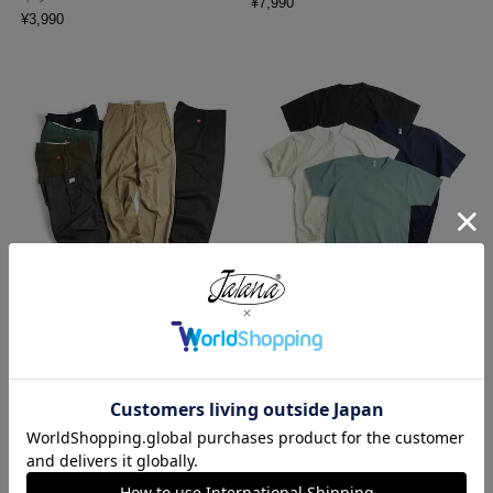
¥
7,990
¥
3,990
レッドキャップ REDKAP #PT20
ロサンゼルスアパレル LOSANGE
インダストリアル ワークパンツ
LES APPAREL 1203GD 8.5オンス
半袖 バインディング ガーメント
¥
7,700
ダイ Tシャツ
¥
4,990