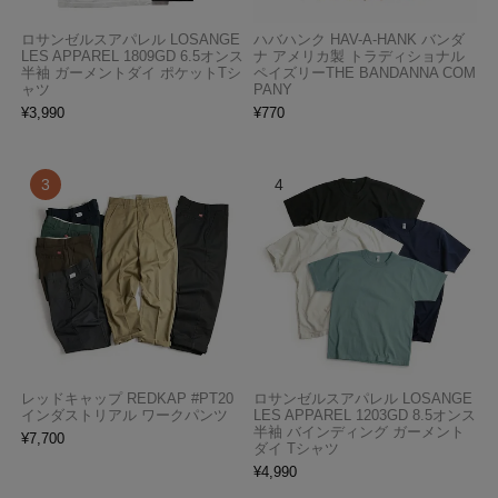
ロサンゼルスアパレル LOSANGE
ハバハンク HAV-A-HANK バンダ
LES APPAREL 1809GD 6.5オンス
ナ アメリカ製 トラディショナル
半袖 ガーメントダイ ポケットTシ
ペイズリーTHE BANDANNA COM
ャツ
PANY
¥
3,990
¥
770
レッドキャップ REDKAP #PT20
ロサンゼルスアパレル LOSANGE
インダストリアル ワークパンツ
LES APPAREL 1203GD 8.5オンス
半袖 バインディング ガーメント
¥
7,700
ダイ Tシャツ
¥
4,990