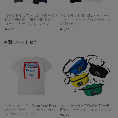
ロサンゼルスアパレル LOS ANGE
プロクラブ PRO CLUB ヘビーウ
LES APPAREL 18412GD 18/1 シ
ェイト コットン 半袖 クルーネッ
ョートスリーブ ポロTシャツ
ク Tシャツ
¥
6,990
¥
1,990
今週のベストセラー
ウェア ユア ビア Wear Your Beer
タフトラベラー TOUGH TRAVEL
バドワイザー ヴィンテージ ラベ
ER サニーサイド ウエストバッグ
ル ポケットTシャツ
¥
9,350