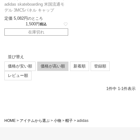
adidas skateboarding 米国流通モ
デル 3MC5パネル キャップ
定価
5,082
のところ
1,500
税込
在庫切れ
並び替え
価格が安い順
価格が高い順
新着順
登録順
レビュー順
1
件中
1
-
1
件表示
HOME
アイテムから選ぶ
小物
帽子
adidas