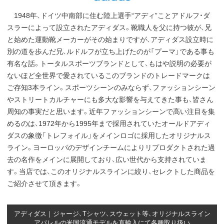
1948年、ドイツ中南部に住む陸上選手“アディ”ことアドルフ・ダ
スラーによって設立されたアディダス。靴職人を父に持つ彼が、兄
と始めた運動靴メーカーがその始まりですが、アディダス設立時に
別の道を歩んだ兄、ルドルフが立ち上げたのが「プーマ」である事も
有名な話。トータルスポーツブランドとして、もはや説明の必要が
ないほど全世界で愛されているこのブランドのトレードマークは
ご存知3本ライン。スポーツシーンのみならず、ファッションシーン
やストリートカルチャーにも多大な影響を与えてきた事も、皆さん
周知の事実だと思います。近年ファッションシーンで高い注目を集
めるのは、1972年から1995年まで採用されていたオールドアディ
ダスの象徴「トレフォイル」をメインロゴに採用したオリジナルス
ライン。ヨーロッパのデザインチームによりリプロダクトされた過
去の名作をメインに展開しており、広い世代から支持されていま
す。当店では、このオリジナルスラインに絞り、セレクトした商品を
ご紹介させて頂きます。
アディダス｜ジャージ、Tシャツ、スウェット等、オリジナルスライン
アパレルの米国流通モデルを直輸入にて各種取り扱い