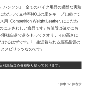
「バンソン」 全てのバイク用品の過酷な実験
にわたって支持率NO.1の座をキープし続けて
etition Weight Leather」にこだわ
るのにふさわしい逸品です。お値段は確かにお
にお客様自身で身をもってクオリティの高さに
だけるはずです。『一生涯着られる最高品質の
ートとスピリッツなのです。
、当店別注品含め各種取り扱っております。
1
件中
1
-
1
件表示