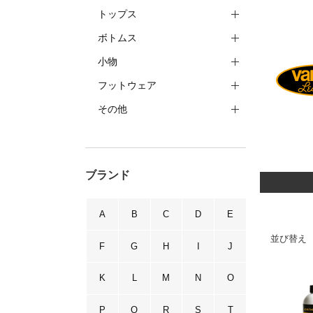
トップス
ボトムス
小物
フットウェア
その他
ブランド
A
B
C
D
E
並び替え
F
G
H
I
J
K
L
M
N
O
P
Q
R
S
T