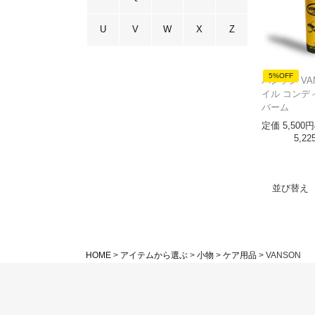
U
V
W
X
Z
5%OFF
バンソン VA
イル コンデ
バーム
定価
5,500
5,22
並び替え
HOME
アイテムから選ぶ
小物
ケア用品
VANSON