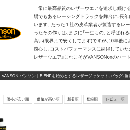
常に最高品質のレザーウエアを追求し続ける
場でもあるレーシングトラックを舞台に、長年
います。たった１社の皮革業者が製造するレース用「Comp
ったその作りは、まさに「一生もの」と呼ばれ
高い(限界まで安くしてます)ですが、10年後
感心し、コストパフォーマンスに納得していた
レザーウエア』これこそがVANSONonのハ
VANSON バンソン｜B,ENFを始めとするレザージャケット、バッグ
価格が安い順
価格が高い順
新着順
登録順
レビュー順