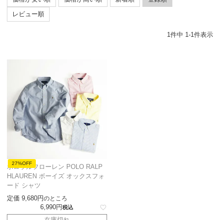
レビュー順
1
件中
1
-
1
件表示
27%OFF
ポロラルフローレン POLO RALP
HLAUREN ボーイズ オックスフォ
ード シャツ
定価
9,680
のところ
6,990
税込
在庫切れ