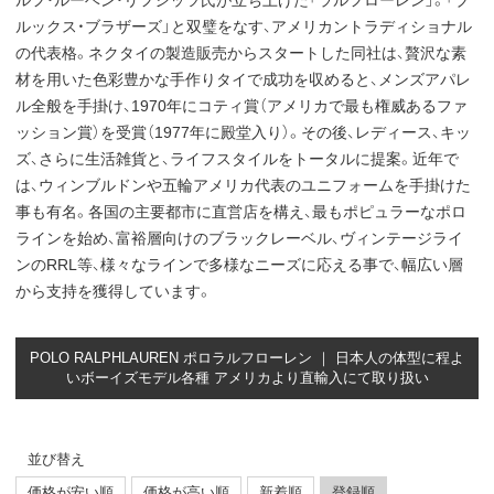
ルフ・ルーベン・リフシッツ氏が立ち上げた「ラルフローレン」。「ブ
ルックス・ブラザーズ」と双璧をなす、アメリカントラディショナル
の代表格。ネクタイの製造販売からスタートした同社は、贅沢な素
材を用いた色彩豊かな手作りタイで成功を収めると、メンズアパレ
ル全般を手掛け、1970年にコティ賞（アメリカで最も権威あるファ
ッション賞）を受賞（1977年に殿堂入り）。その後、レディース、キッ
ズ、さらに生活雑貨と、ライフスタイルをトータルに提案。近年で
は、ウィンブルドンや五輪アメリカ代表のユニフォームを手掛けた
事も有名。各国の主要都市に直営店を構え、最もポピュラーなポロ
ラインを始め、富裕層向けのブラックレーベル、ヴィンテージライ
ンのRRL等、様々なラインで多様なニーズに応える事で、幅広い層
から支持を獲得しています。
POLO RALPHLAUREN ポロラルフローレン ｜ 日本人の体型に程よ
いボーイズモデル各種 アメリカより直輸入にて取り扱い
並び替え
価格が安い順
価格が高い順
新着順
登録順