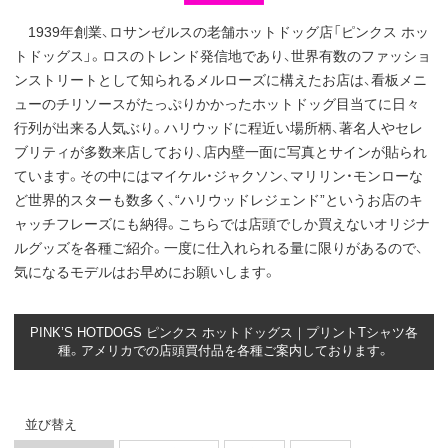
1939年創業、ロサンゼルスの老舗ホットドッグ店「ピンクス ホッ
トドッグス」。ロスのトレンド発信地であり、世界有数のファッショ
ンストリートとして知られるメルローズに構えたお店は、看板メニ
ューのチリソースがたっぷりかかったホットドッグ目当てに日々
行列が出来る人気ぶり。ハリウッドに程近い場所柄、著名人やセレ
ブリティが多数来店しており、店内壁一面に写真とサインが貼られ
ています。その中にはマイケル・ジャクソン、マリリン・モンローな
ど世界的スターも数多く、“ハリウッドレジェンド”というお店のキ
ャッチフレーズにも納得。こちらでは店頭でしか買えないオリジナ
ルグッズを各種ご紹介。一度に仕入れられる量に限りがあるので、
気になるモデルはお早めにお願いします。
PINK’S HOTDOGS ピンクス ホットドッグス｜プリントTシャツ各
種。アメリカでの店頭買付品を各種ご案内しております。
並び替え