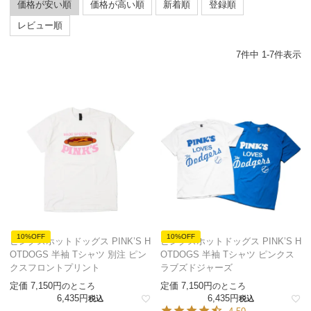
価格が安い順
価格が高い順
新着順
登録順
レビュー順
7
件中
1
-
7
件表示
10%OFF
10%OFF
ピンクスホットドッグス PINK’S H
ピンクスホットドッグス PINK’S H
OTDOGS 半袖 Tシャツ 別注 ピン
OTDOGS 半袖 Tシャツ ピンクス
クスフロントプリント
ラブズドジャーズ
定価
7,150
定価
7,150
のところ
のところ
6,435
6,435
税込
税込