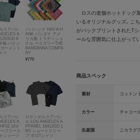
ロスの老舗ホットドッグ屋
いるオリジナルグッズ。こ
ルスアパレ
ハバハンク HAV-A-H
がバックプリントされたTシ
NGELES A
ANK バンダナ アメ
1203GD 8.
リカ製 トラディショ
ールな雰囲気に仕上がって
半袖 バイン
ナル ペイズリーTHE
 ガーメント
BANDANNA COMPA
ャツ
NY
¥
770
商品スペック
素材
コットン 
カラー
チャコー
ルスアパレ
ロサンゼルスアパレ
NGELES A
ル LOS ANGELES A
HF02 14オ
PPAREL 18412GD 1
生産国
ニカラグア
ビーフリース
8/1 ショートスリー
トショーツ
ブ ポロTシャツ