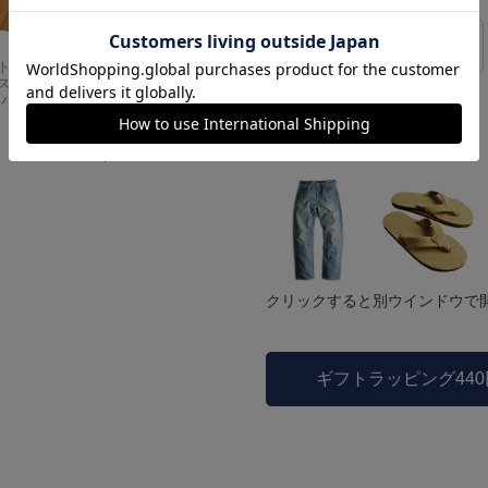
サイズの測り方
Carhartt
アメリカンクラシッ
スドフィッ
クス AMERICAN CL
ンバスワーク
ASSICS ムービーT
シャツ フォレストガ
ンプ ロゴ＆ベンチ
モデル着用他アイテム
¥
5,747
クリックすると別ウインドウで
ギフトラッピング44