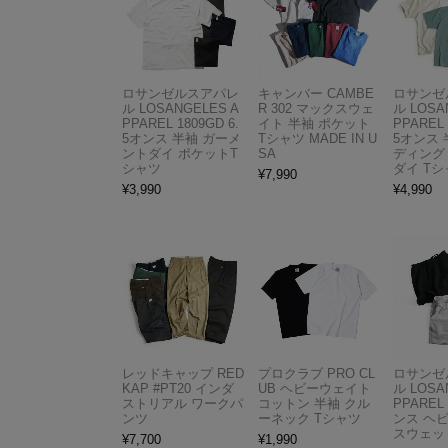
ロサンゼルスアパレ
キャンバー CAMBE
ロサンゼ
ル LOSANGELES A
R 302 マックスウェ
ル LOSA
PPAREL 1809GD 6.
イト 半袖 ポケット
PPAREL 
5オンス 半袖 ガーメ
Tシャツ MADE IN U
5オンス 
ントダイ ポケットT
SA
ディング
シャツ
ダイ Tシ
¥
7,990
¥
3,990
¥
4,990
レッドキャップ RED
プロクラブ PRO CL
ロサンゼ
KAP #PT20 インダ
UB ヘビーウェイト
ル LOSA
ストリアル ワークパ
コットン 半袖 クル
PPAREL 
ンツ
ーネック Tシャツ
ンス ヘ
スウェッ
¥
7,700
¥
1,990