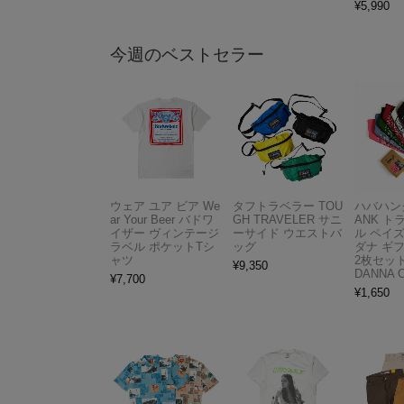
¥
5,990
今週のベストセラー
ウェア ユア ビア We
タフトラベラー TOU
ハバハンク
ar Your Beer バドワ
GH TRAVELER サニ
ANK 
イザー ヴィンテージ
ーサイド ウエストバ
ル ペイ
ラベル ポケットTシ
ッグ
ダナ ギ
ャツ
2枚セット
¥
9,350
DANNA 
¥
7,700
¥
1,650