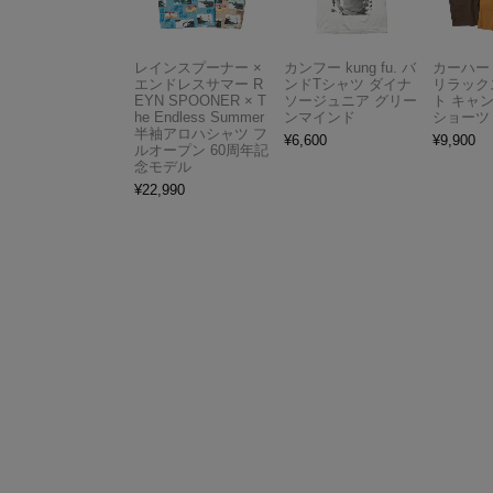
レインスプーナー ×
カンフー kung fu. バ
カーハート 
エンドレスサマー R
ンドTシャツ ダイナ
リラック
EYN SPOONER × T
ソージュニア グリー
ト キャ
he Endless Summer
ンマインド
ショーツ
半袖アロハシャツ フ
¥
6,600
¥
9,900
ルオープン 60周年記
念モデル
¥
22,990