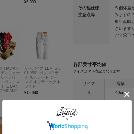
¥
6,990
その他仕様
※個体差が
注意点等
みますの
※生産時
ざいます
ご了承下
各部実寸平均値
 HAV-A-H
リーバイス LEVI’S 5
サイズはUSA表記となります
トラディショナ
01-0651 ボタンフラ
ズリー バン
イ ストレート ジー
フトボックス
ンズ オプティックホ
サイズ
肩幅
THE BAN
ワイト
COMPANY
S
40cm
¥
13,980
M
43cm
L
46cm
XL
50cm
XXL
54cm