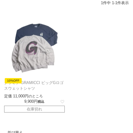
1
件中
1
-
1
件表示
10%OFF
グラミチ GRAMICCI ビッグGロゴ
スウェットシャツ
定価
11,000
のところ
9,900
税込
在庫切れ
並び替え