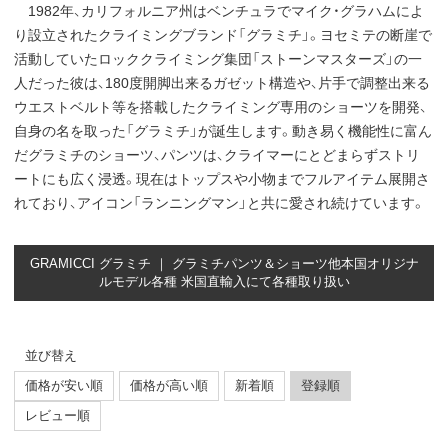
1982年、カリフォルニア州はベンチュラでマイク・グラハムによ
り設立されたクライミングブランド「グラミチ」。ヨセミテの断崖で
活動していたロッククライミング集団「ストーンマスターズ」の一
人だった彼は、180度開脚出来るガゼット構造や、片手で調整出来る
ウエストベルト等を搭載したクライミング専用のショーツを開発、
自身の名を取った「グラミチ」が誕生します。動き易く機能性に富ん
だグラミチのショーツ、パンツは、クライマーにとどまらずストリ
ートにも広く浸透。現在はトップスや小物までフルアイテム展開さ
れており、アイコン「ランニングマン」と共に愛され続けています。
GRAMICCI グラミチ ｜ グラミチパンツ＆ショーツ他本国オリジナ
ルモデル各種 米国直輸入にて各種取り扱い
並び替え
価格が安い順
価格が高い順
新着順
登録順
レビュー順