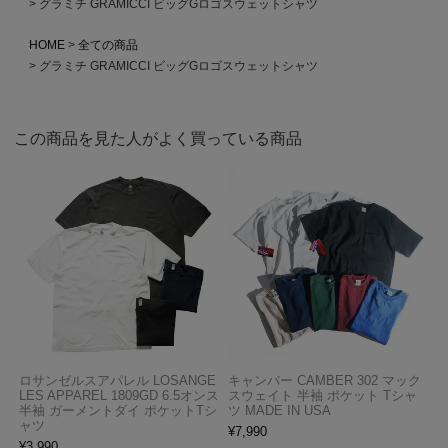
グラミチ GRAMICCI ビッグGロゴスウェットシャツ
HOME
全ての商品
グラミチ GRAMICCI ビッグGロゴスウェットシャツ
この商品を見た人がよく買っている商品
ロサンゼルスアパレル LOSANGE
キャンバー CAMBER 302 マック
LES APPAREL 1809GD 6.5オンス
スウェイト 半袖 ポケット Tシャ
半袖 ガーメントダイ ポケットTシ
ツ MADE IN USA
ャツ
¥
7,990
¥
3,990