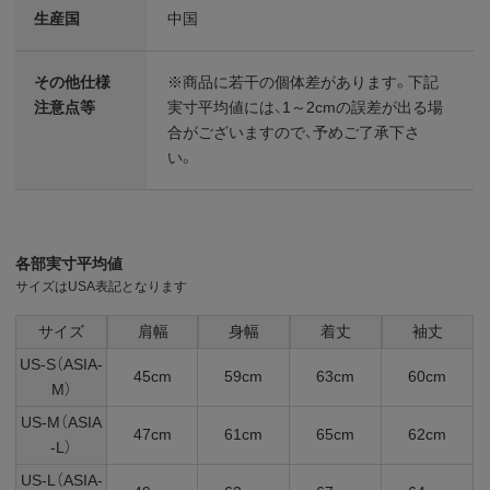
生産国
中国
その他仕様
※商品に若干の個体差があります。下記
注意点等
実寸平均値には、1～2cmの誤差が出る場
合がございますので、予めご了承下さ
い。
各部実寸平均値
サイズはUSA表記となります
サイズ
肩幅
身幅
着丈
袖丈
US-S（ASIA-
45cm
59cm
63cm
60cm
M）
US-M（ASIA
47cm
61cm
65cm
62cm
-L）
US-L（ASIA-