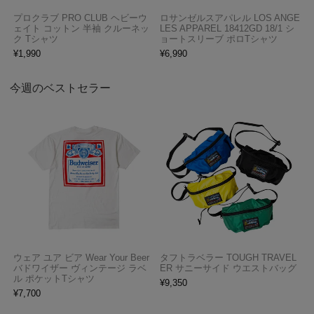
プロクラブ PRO CLUB ヘビーウ
ロサンゼルスアパレル LOS ANGE
ェイト コットン 半袖 クルーネッ
LES APPAREL 18412GD 18/1 シ
ク Tシャツ
ョートスリーブ ポロTシャツ
¥
1,990
¥
6,990
今週のベストセラー
ウェア ユア ビア Wear Your Beer
タフトラベラー TOUGH TRAVEL
バドワイザー ヴィンテージ ラベ
ER サニーサイド ウエストバッグ
ル ポケットTシャツ
¥
9,350
¥
7,700