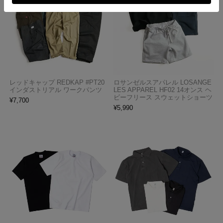
レッドキャップ REDKAP #PT20
ロサンゼルスアパレル LOSANGE
インダストリアル ワークパンツ
LES APPAREL HF02 14オンス ヘ
ビーフリース スウェットショーツ
¥
7,700
¥
5,990