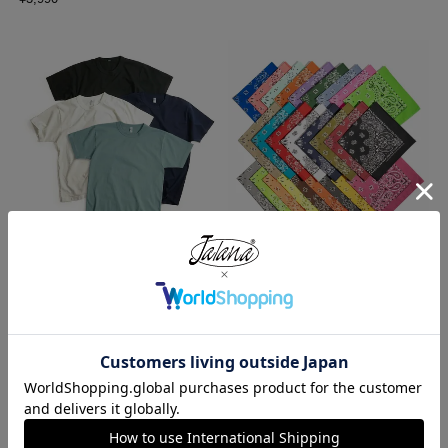
ロサンゼルスアパレル LOSANGE
ハバハンク HAV-A-HANK バンダ
LES APPAREL 1203GD 8.5オンス
ナ アメリカ製 トラディショナル
半袖 バインディング ガーメント
ペイズリーTHE BANDANNA COM
ダイ Tシャツ
PANY
¥
4,990
¥
770