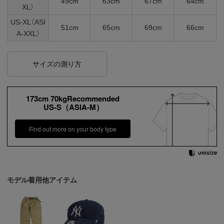
49cm
63cm
67cm
64cm
XL）
US-XL（ASI
51cm
65cm
69cm
66cm
A-XXL）
サイズの測り方
173cm 70kgRecommended
US-S（ASIA-M）
Find out more on your body type
モデル着用他アイテム