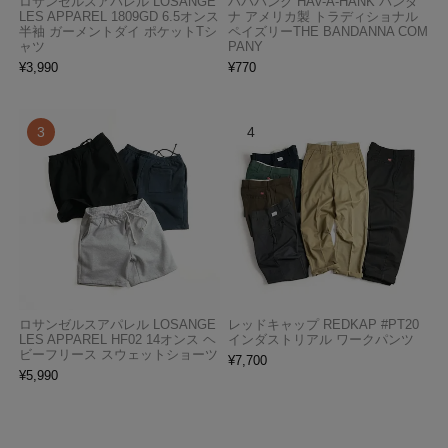
ロサンゼルスアパレル LOSANGE
ハバハンク HAV-A-HANK バンダ
LES APPAREL 1809GD 6.5オンス
ナ アメリカ製 トラディショナル
半袖 ガーメントダイ ポケットTシ
ペイズリーTHE BANDANNA COM
ャツ
PANY
¥
3,990
¥
770
ロサンゼルスアパレル LOSANGE
レッドキャップ REDKAP #PT20
LES APPAREL HF02 14オンス ヘ
インダストリアル ワークパンツ
ビーフリース スウェットショーツ
¥
7,700
¥
5,990