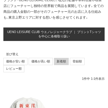
ブランド「UENO LEISURE CLUB」。地元の老舗中華料理屋や喫茶
店にフューチャーし独特の世界観で商品を展開しています。全ての
商品の購入金額の一部がそのフューチャー元のお店に入る仕組み
も、東京上野エリアに対する想いを感じさせてくれます。
UENO LEISURE CLUB ウエノレジャークラブ ｜ プリントTシャツ
を中心に各種取り扱い
並び替え
価格が安い順
価格が高い順
新着順
登録順
レビュー順
1
件中
1
-
1
件表示