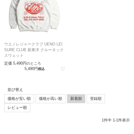
ウエノレジャークラブ UENO LEI
SURE CLUB 新東洋 クルーネック
スウェット
定価
5,490
のところ
5,490
税込
並び替え
価格が安い順
価格が高い順
新着順
登録順
レビュー順
1
件中
1
-
1
件表示