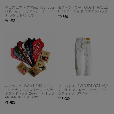
ウェア ユア ビア Wear Your Beer
タフトラベラー TOUGH TRAVEL
バドワイザー ヴィンテージ ラベ
ER サニーサイド ウエストバッグ
ル ポケットTシャツ
¥
9,350
¥
7,700
ハバハンク HAV-A-HANK トラデ
リーバイス LEVI’S 501-0651 ボタ
ィショナル ペイズリー バンダナ
ンフライ ストレート ジーンズ オ
ギフトボックス 2枚セットTHE B
プティックホワイト
ANDANNA COMPANY
¥
13,980
¥
1,650