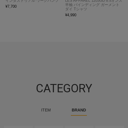
インダストリアル ワークパンツ
LES APPAREL 1203GD 8.5オンス
半袖 バインディング ガーメント
¥
7,700
ダイ Tシャツ
¥
4,990
CATEGORY
ITEM
BRAND