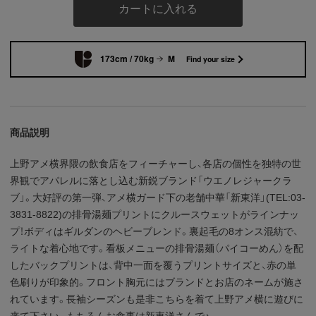
カートに入れる
173cm / 70kg
M
Find your size
商品説明
上野アメ横界隈の飲食店をフィーチャーし、各店の個性を独特の世
界観でアパレルに落とし込む新鋭ブランド「ウエノレジャークラ
ブ」。大好評の第一弾、アメ横ガード下の老舗中華「新東洋」(TEL:03-
3831-8822)の排骨湯麺プリントにクルースウェットがラインナッ
プ！ボディはギルダンのヘビーブレンド。裏起毛の8オンス混紡で、
ライトな着心地です。看板メニューの排骨湯麺（パイコーめん）を配
したバックプリントは、背中一面を覆うプリントサイズと、赤の単
色刷りが印象的。フロント胸元にはブランドとお店のネームが施さ
れています。長袖シーズンも是非こちらを着て上野アメ横に遊びに
来て下さい。もちろんお食事は新東洋さんで♪