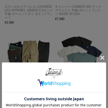
ロサンゼルスアパレル LOSANGE
キャンバー CAMBER 302 マック
LES APPAREL 1809GD 6.5オンス
スウェイト 半袖 ポケット Tシャ
半袖 ガーメントダイ ポケットTシ
ツ MADE IN USA
ャツ
¥
7,990
¥
3,990
レッドキャップ REDKAP #PT20
ロサンゼルスアパレル LOSANGE
インダストリアル ワークパンツ
LES APPAREL 1203GD 8.5オンス
半袖 バインディング ガーメント
¥
7,700
ダイ Tシャツ
¥
4,990