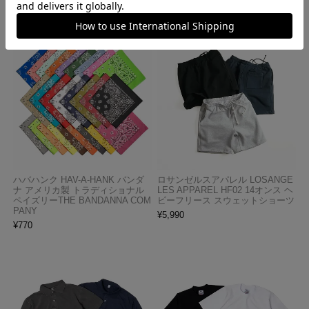
ハバハンク HAV-A-HANK バンダ
ロサンゼルスアパレル LOSANGE
ナ アメリカ製 トラディショナル
LES APPAREL HF02 14オンス ヘ
ペイズリーTHE BANDANNA COM
ビーフリース スウェットショーツ
PANY
¥
5,990
¥
770