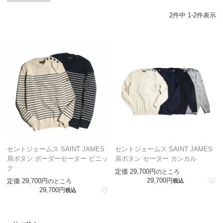
2
件中
1
-
2
件表示
セントジェームス SAINT JAMES
セントジェームス SAINT JAMES
肩ボタン ボーダーセーター ビニッ
肩ボタン セーター カンカル
ク
定価
29,700
のところ
29,700
定価
29,700
のところ
税込
29,700
税込