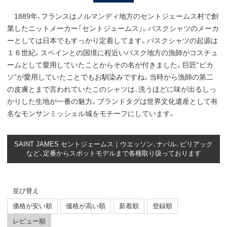
1889年、フランスはノルマンディ地方のセントジェームス村で創
業したニットメーカー「セントジェームス」。バスクシャツのメーカ
ーとしては日本でもすっかり定着してます。バスクシャツの起源は
１６世紀。スペインとの国境に程近いバスク地方の漁師がコスチュ
ームとして愛用していたことからその名が付きました。巨匠“ピカ
ソ”が愛用していたことでもお馴染みですね。当時から漁師の第二
の皮膚とまで言われていたこのシャツは、洗うほどに味が出るしっ
かりした生地が一番の魅力。ブランドタグは世界文化遺産として有
名なモンサンミッシェル城をモチーフにしています。
SAINT JAMES セントジェームス｜ウエッソン、ナバル、ピリアック
など、定番からスポットモデルまで各種取り扱っております
並び替え
価格が安い順
価格が高い順
新着順
登録順
レビュー順