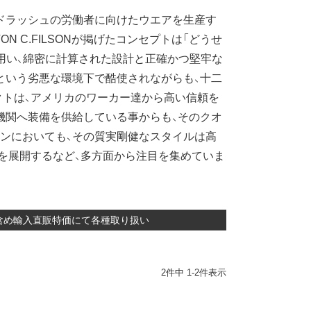
ルドラッシュの労働者に向けたウエアを生産す
ON C.FILSONが掲げたコンセプトは「どうせ
用い、綿密に計算された設計と正確かつ堅牢な
という劣悪な環境下で酷使されながらも、十二
トは、アメリカのワーカー達から高い信頼を
機関へ装備を供給している事からも、そのクオ
ンにおいても、その質実剛健なスタイルは高
を展開するなど、多方面から注目を集めていま
デル含め輸入直販特価にて各種取り扱い
2
件中
1
-
2
件表示