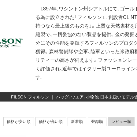
1897年、ワシントン州シアトルにて、ゴー
る為に設立された「フィルソン」。創設者CLINT
持つなら最上級のものを」。上質な天然素材を
縫製で、一切妥協のない製品を提供。金の発掘
分にその性能を発揮するフィルソンのプロダク
獲得。森林警備隊や空軍、陸軍といった米政府
リティーの高さが伺えます。ファッションシー
く評価され、近年ではイタリー製ユーロライン
す。
FILSON フィルソン ｜ バッグ、ウエア、小物他 日本未扱いモ
価格が安い順
価格が高い順
新着順
登録順
レビュー順