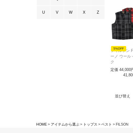
U
V
W
X
Z
5%OFF
フィルソン F
ーノ ウール
ク
定価
44,000
41,80
並び替え
HOME
アイテムから選ぶ
トップス
ベスト
FILSON