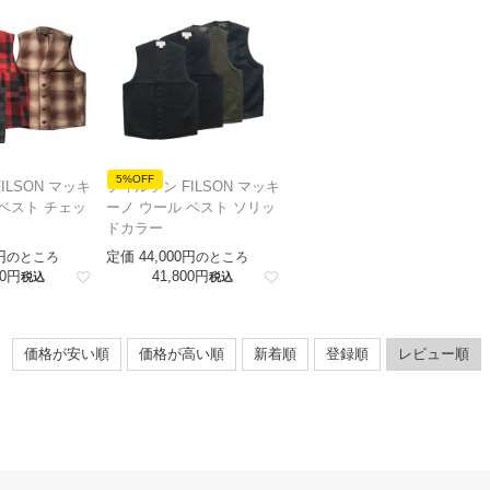
5%OFF
ILSON マッキ
フィルソン FILSON マッキ
 ベスト チェッ
ーノ ウール ベスト ソリッ
ドカラー
定価
44,000
のところ
のところ
0
41,800
税込
税込
価格が安い順
価格が高い順
新着順
登録順
レビュー順