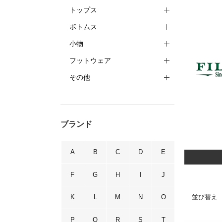
トップス
ボトムス
小物
フットウェア
その他
ブランド
A
B
C
D
E
F
G
H
I
J
並び替え
K
L
M
N
O
P
Q
R
S
T