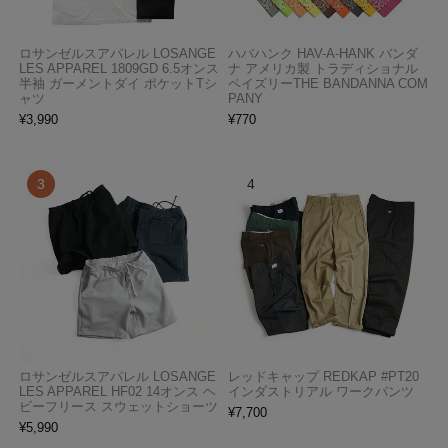
ロサンゼルスアパレル LOSANGE
ハバハンク HAV-A-HANK バンダ
LES APPAREL 1809GD 6.5オンス
ナ アメリカ製 トラディショナル
半袖 ガーメントダイ ポケットTシ
ペイズリーTHE BANDANNA COM
ャツ
PANY
¥
3,990
¥
770
ロサンゼルスアパレル LOSANGE
レッドキャップ REDKAP #PT20
LES APPAREL HF02 14オンス ヘ
インダストリアル ワークパンツ
ビーフリース スウェットショーツ
¥
7,700
¥
5,990