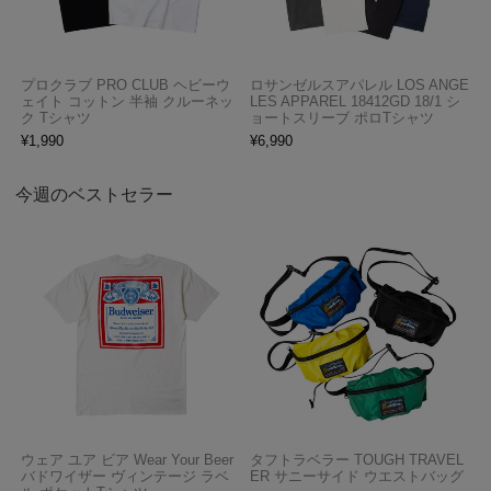
プロクラブ PRO CLUB ヘビーウ
ロサンゼルスアパレル LOS ANGE
ェイト コットン 半袖 クルーネッ
LES APPAREL 18412GD 18/1 シ
ク Tシャツ
ョートスリーブ ポロTシャツ
¥
1,990
¥
6,990
今週のベストセラー
ウェア ユア ビア Wear Your Beer
タフトラベラー TOUGH TRAVEL
バドワイザー ヴィンテージ ラベ
ER サニーサイド ウエストバッグ