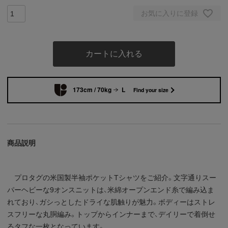
お気に入りに登録
カートに入れる
173cm / 70kg
L
Find your size
商品説明
プロタグの米国製半袖ポケットTシャツをご紹介。文字通りスー
パーヘビーな9オンスニットは、米綿オープンエンド糸で編み込ま
れており、ガシっとしたドライな肌触りが魅力。ボディーはストレ
スフリーな丸胴編み。トップからインナーまで、デイリーで着倒せ
るタフな一枚となっています。