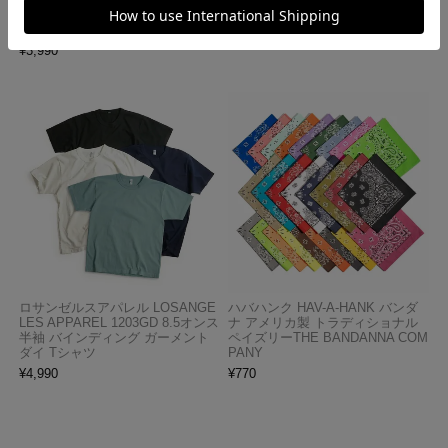
半袖 ガーメントダイ ポケットTシ
ツ MADE IN USA
ャツ
¥
7,990
¥
3,990
ロサンゼルスアパレル LOSANGE
ハバハンク HAV-A-HANK バンダ
LES APPAREL 1203GD 8.5オンス
ナ アメリカ製 トラディショナル
半袖 バインディング ガーメント
ペイズリーTHE BANDANNA COM
ダイ Tシャツ
PANY
¥
4,990
¥
770