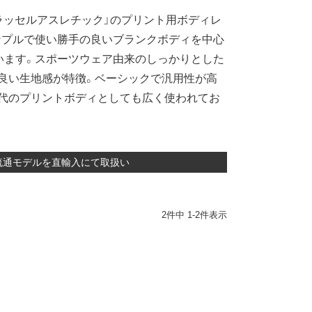
ラッセルアスレチック」のプリント用ボディレ
ンプルで使い勝手の良いブランクボディを中心
います。スポーツウェア由来のしっかりとした
良い生地感が特徴。ベーシックで汎用性が高
年代のプリントボディとしても広く使われてお
S流通モデルを直輸入にて取扱い
2
件中
1
-
2
件表示