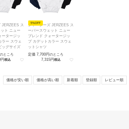
5%OFF
JERZEES ス
ジャージーズ JERZEES ス
ット ニュー
ーパースウェット ニュー
ォータージッ
ブレンド クォータージッ
カラー スウェ
プ カデットカラー スウェ
ビッグサイズ
ットシャツ
定価
7,700
のところ
のところ
0
7,315
税込
税込
価格が安い順
価格が高い順
新着順
登録順
レビュー順