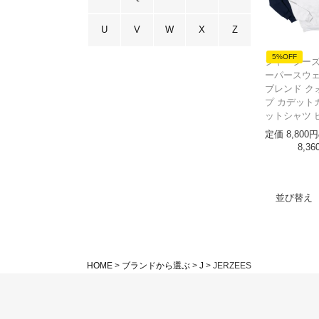
U
V
W
X
Z
5%OFF
ジャージーズ 
ーパースウェ
ブレンド ク
プ カデット
ットシャツ 
定価
8,800
8,36
並び替え
HOME
ブランドから選ぶ
J
JERZEES