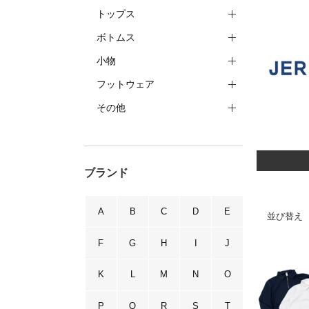
トップス
ボトムス
小物
フットウェア
その他
ブランド
A
B
C
D
E
並び替え
F
G
H
I
J
K
L
M
N
O
P
Q
R
S
T