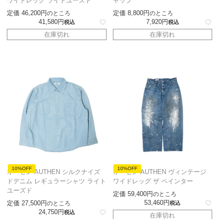
ワイドレッグ ライトユーズド
ャップ
定価
46,200
定価
8,800
のところ
のところ
41,580
7,920
税込
税込
在庫切れ
在庫切れ
10%OFF
10%OFF
オーセン AUTHEN シルクナイズ
オーセン AUTHEN ヴィンテージ
ドデニム レギュラーシャツ ライト
ワイドレッグ ザ ペインター
ユーズド
定価
59,400
のところ
53,460
定価
27,500
のところ
税込
24,750
税込
在庫切れ