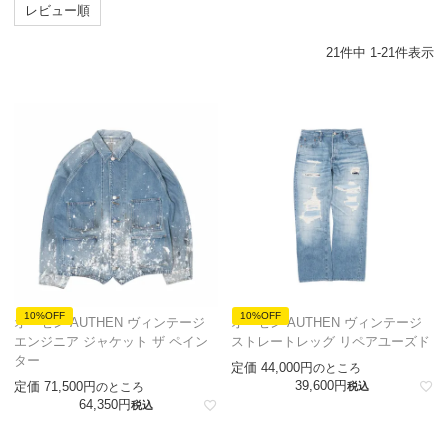
レビュー順
21
件中
1
-
21
件表示
10%OFF
10%OFF
オーセン AUTHEN ヴィンテージ
オーセン AUTHEN ヴィンテージ
エンジニア ジャケット ザ ペイン
ストレートレッグ リペアユーズド
ター
定価
44,000
のところ
39,600
定価
71,500
のところ
税込
64,350
税込