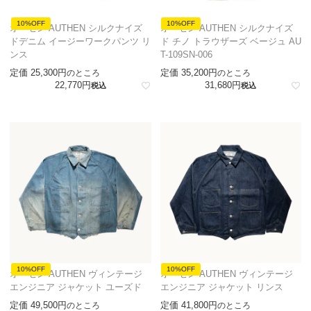
10%OFF
10%OFF
オーセン AUTHEN シルクナイズ
オーセン AUTHEN シルクナイズ
ドデニム イージーワークパンツ リ
ド チノ トラウザーズ ベージュ AU
ンス
T-109SN-006
定価
25,300
定価
35,200
のところ
のところ
22,770
31,680
税込
税込
10%OFF
10%OFF
オーセン AUTHEN ヴィンテージ
オーセン AUTHEN ヴィンテージ
エンジニア ジャケット ユーズド
エンジニア ジャケット リンス
定価
49,500
定価
41,800
のところ
のところ