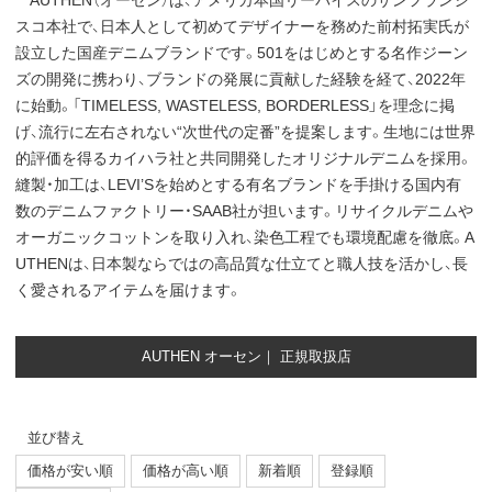
AUTHEN（オーセン）は、アメリカ本国リーバイスのサンフランシ
スコ本社で、日本人として初めてデザイナーを務めた前村拓実氏が
設立した国産デニムブランドです。501をはじめとする名作ジーン
ズの開発に携わり、ブランドの発展に貢献した経験を経て、2022年
に始動。「TIMELESS, WASTELESS, BORDERLESS」を理念に掲
げ、流行に左右されない“次世代の定番”を提案します。生地には世界
的評価を得るカイハラ社と共同開発したオリジナルデニムを採用。
縫製・加工は、LEVI’Sを始めとする有名ブランドを手掛ける国内有
数のデニムファクトリー・SAAB社が担います。リサイクルデニムや
オーガニックコットンを取り入れ、染色工程でも環境配慮を徹底。A
UTHENは、日本製ならではの高品質な仕立てと職人技を活かし、長
く愛されるアイテムを届けます。
AUTHEN オーセン｜ 正規取扱店
並び替え
価格が安い順
価格が高い順
新着順
登録順