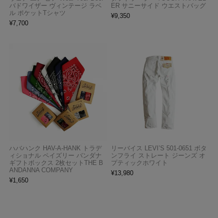
バドワイザー ヴィンテージ ラベ
ER サニーサイド ウエストバッグ
ル ポケットTシャツ
¥
9,350
¥
7,700
ハバハンク HAV-A-HANK トラデ
リーバイス LEVI’S 501-0651 ボタ
ィショナル ペイズリー バンダナ
ンフライ ストレート ジーンズ オ
ギフトボックス 2枚セットTHE B
プティックホワイト
ANDANNA COMPANY
¥
13,980
¥
1,650