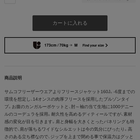
カートに入れる
173cm / 70kg
M
Find your size
商品説明
サムコフリーザーウエアよりフリースジャケット160J。-6度までの
環境を想定し、14オンスの肉厚フリースを採用したブルゾンタイ
プ。お腹のカンガルーポケットと、肘～袖の当て生地に1000デニー
ルのコーデュラを採用。耐久性を高めるディティールですが、素材
感の変化が目を引きます。肩と身幅を大きくとったパネリングも特
徴的で、肩が落ちるワイドなシルエットは今の気分にぴったり。高
さのある立ち襟なので、ジップを上まで閉める事で保温力はグッと