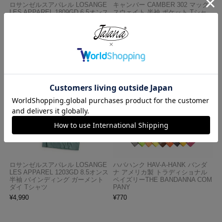
ロサンゼルスアパレル LOSANGE
キャンバー CAMBER 302 マック
LES APPAREL 1809GD 6.5オンス
スウェイト 半袖 ポケット Tシャ
半袖 ガーメントダイ ポケットTシ
ツ MADE IN USA
ャツ
¥
7,990
¥
3,990
ロサンゼルスアパレル LOSANGE
ハバハンク HAV-A-HANK バンダ
LES APPAREL 1203GD 8.5オンス
ナ アメリカ製 トラディショナル
半袖 バインディング ガーメント
ペイズリーTHE BANDANNA COM
ダイ Tシャツ
PANY
¥
4,990
¥
770