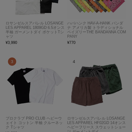
ロサンゼルスアパレル LOSANGE
ハバハンク HAV-A-HANK バンダ
LES APPAREL 1809GD 6.5オンス
ナ アメリカ製 トラディショナル
半袖 ガーメントダイ ポケットTシ
ペイズリーTHE BANDANNA COM
ャツ
PANY
¥
3,990
¥
770
プロクラブ PRO CLUB ヘビーウ
ロサンゼルスアパレル LOSANGE
ェイト コットン 半袖 クルーネッ
LES APPAREL HF02GD 14オンス
ク Tシャツ
ヘビーフリース スウェットショー
ツ ガーメントダイ