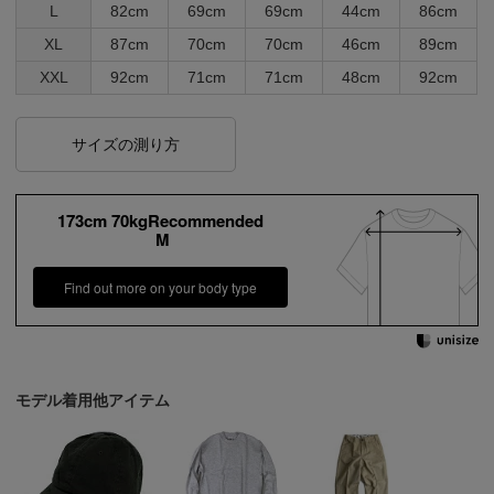
L
82cm
69cm
69cm
44cm
86cm
XL
87cm
70cm
70cm
46cm
89cm
XXL
92cm
71cm
71cm
48cm
92cm
サイズの測り方
173cm 70kgRecommended
M
Find out more on your body type
モデル着用他アイテム