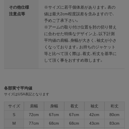
その他仕様
※サイズに若干個体差があります。表の
注意点等
値は最大2cm程度誤差を含みますので、
予めご了承下さい。
※アームの取り付け位置を肘の切り替え
に合わせた特殊なデザイン上、以下計測
平均値の肩幅、身幅が大きく、袖丈が小さ
くなっております。お持ちのジャケット
等と比べて頂く際は、着丈、裄丈を基準に
して頂く事をおすすめ致します。
各部実寸平均値
サイズはUSA表記となります
サイズ
肩幅
身幅
着丈
袖丈
裄丈
S
72cm
67cm
67cm
42cm
80cm
M
77cm
68cm
68cm
43cm
83cm