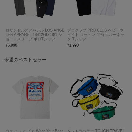
ロサンゼルスアパレル LOS ANGE
プロクラブ PRO CLUB ヘビーウ
LES APPAREL 18412GD 18/1 シ
ェイト コットン 半袖 クルーネッ
ョートスリーブ ポロTシャツ
ク Tシャツ
¥
6,990
¥
1,990
今週のベストセラー
ウェア ユア ビア Wear Your Beer
タフトラベラー TOUGH TRAVEL