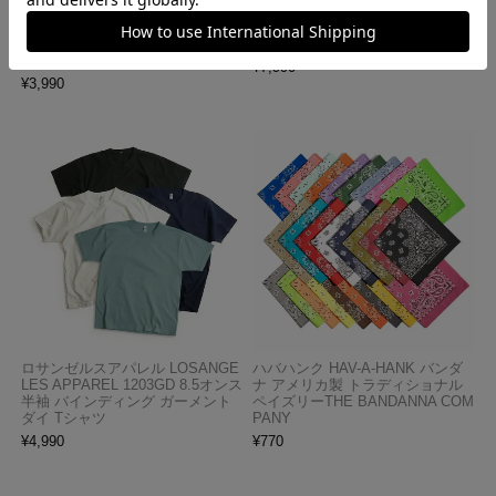
ロサンゼルスアパレル LOSANGE
キャンバー CAMBER 302 マック
LES APPAREL 1809GD 6.5オンス
スウェイト 半袖 ポケット Tシャ
半袖 ガーメントダイ ポケットTシ
ツ MADE IN USA
ャツ
¥
7,990
¥
3,990
ロサンゼルスアパレル LOSANGE
ハバハンク HAV-A-HANK バンダ
LES APPAREL 1203GD 8.5オンス
ナ アメリカ製 トラディショナル
半袖 バインディング ガーメント
ペイズリーTHE BANDANNA COM
ダイ Tシャツ
PANY
¥
4,990
¥
770