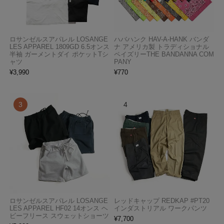
ロサンゼルスアパレル LOSANGE
ハバハンク HAV-A-HANK バンダ
LES APPAREL 1809GD 6.5オンス
ナ アメリカ製 トラディショナル
半袖 ガーメントダイ ポケットTシ
ペイズリーTHE BANDANNA COM
ャツ
PANY
¥
3,990
¥
770
ロサンゼルスアパレル LOSANGE
レッドキャップ REDKAP #PT20
LES APPAREL HF02 14オンス ヘ
インダストリアル ワークパンツ
ビーフリース スウェットショーツ
¥
7,700