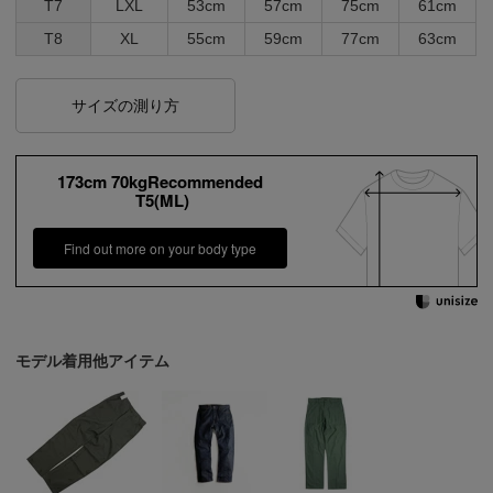
T7
LXL
53cm
57cm
75cm
61cm
T8
XL
55cm
59cm
77cm
63cm
サイズの測り方
173cm 70kgRecommended
T5(ML)
Find out more on your body type
モデル着用他アイテム