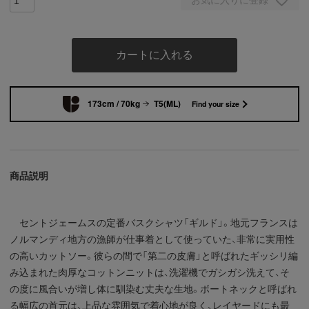
カートに入れる
173cm / 70kg
T5(ML)
Find your size
商品説明
セントジェームスの定番バスクシャツ「ギルド」。地元フランスは
ノルマンディ地方の漁師が仕事着として使っていた、非常に実用性
の高いカットソー。彼らの間で「第二の皮膚」と呼ばれたギッシリ編
み込まれた肉厚なコットンニットは、洗濯機でガシガシ洗えて、そ
の度に風合いが増し体に馴染む丈夫な生地。ボートネックと呼ばれ
る幅広の首元は、上品な雰囲気で着心地が良く、レイヤードにも最