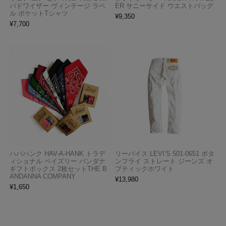
バドワイザー ヴィンテージ ラベ
ER サニーサイド ウエストバッグ
ル ポケットTシャツ
¥
9,350
¥
7,700
ハバハンク HAV-A-HANK トラデ
リーバイス LEVI’S 501-0651 ボタ
ィショナル ペイズリー バンダナ
ンフライ ストレート ジーンズ オ
ギフトボックス 2枚セットTHE B
プティックホワイト
ANDANNA COMPANY
¥
13,980
¥
1,650