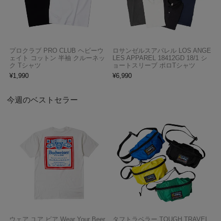
プロクラブ PRO CLUB ヘビーウ
ロサンゼルスアパレル LOS ANGE
ェイト コットン 半袖 クルーネッ
LES APPAREL 18412GD 18/1 シ
ク Tシャツ
ョートスリーブ ポロTシャツ
¥
1,990
¥
6,990
今週のベストセラー
ウェア ユア ビア Wear Your Beer
タフトラベラー TOUGH TRAVEL