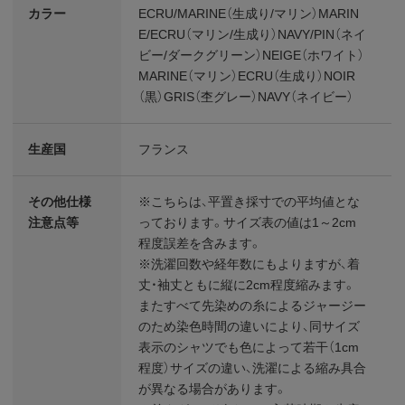
カラー
ECRU/MARINE（生成り/マリン）MARIN
E/ECRU（マリン/生成り）NAVY/PIN（ネイ
ビー/ダークグリーン）NEIGE（ホワイト）
MARINE（マリン）ECRU（生成り）NOIR
（黒）GRIS（杢グレー）NAVY（ネイビー）
生産国
フランス
その他仕様
※こちらは、平置き採寸での平均値とな
注意点等
っております。サイズ表の値は1～2cm
程度誤差を含みます。
※洗濯回数や経年数にもよりますが、着
丈・袖丈ともに縦に2cm程度縮みます。
またすべて先染めの糸によるジャージー
のため染色時間の違いにより、同サイズ
表示のシャツでも色によって若干（1cm
程度）サイズの違い、洗濯による縮み具合
が異なる場合があります。