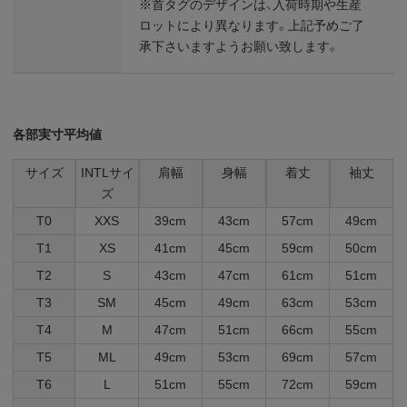
※首タグのデザインは、入荷時期や生産
ロットにより異なります。上記予めご了
承下さいますようお願い致します。
各部実寸平均値
サイズ
INTLサイ
肩幅
身幅
着丈
袖丈
ズ
T0
XXS
39cm
43cm
57cm
49cm
T1
XS
41cm
45cm
59cm
50cm
T2
S
43cm
47cm
61cm
51cm
T3
SM
45cm
49cm
63cm
53cm
T4
M
47cm
51cm
66cm
55cm
T5
ML
49cm
53cm
69cm
57cm
T6
L
51cm
55cm
72cm
59cm