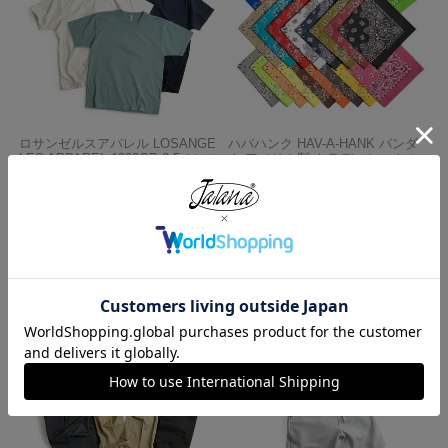
ロサンゼルスアパレル LOSANGE
ハバハンク HAV-A-HANK バンダ
LES APPAREL 1203GD 8.5オンス
ナ アメリカ製 トラディショナル
半袖 バインディング ガーメント
ペイズリーTHE BANDANNA COM
ダイ Tシャツ
PANY
¥
4,990
¥
770