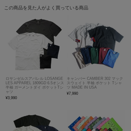
この商品を見た人がよく買っている商品
ロサンゼルスアパレル LOSANGE
キャンバー CAMBER 302 マック
LES APPAREL 1809GD 6.5オンス
スウェイト 半袖 ポケット Tシャ
半袖 ガーメントダイ ポケットTシ
ツ MADE IN USA
ャツ
¥
7,990
¥
3,990