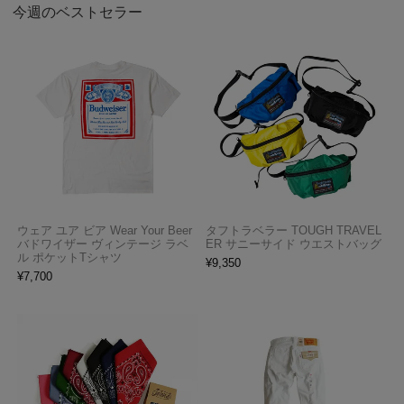
今週のベストセラー
ウェア ユア ビア Wear Your Beer
タフトラベラー TOUGH TRAVEL
バドワイザー ヴィンテージ ラベ
ER サニーサイド ウエストバッグ
ル ポケットTシャツ
¥
9,350
¥
7,700