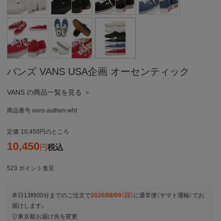
バンズ VANS USA企画 オーセンティック
VANS の商品一覧を見る ＞
商品番号
vans-authen-wht
定価
10,450
のところ
10,450
税込
523
ポイント進呈
本日
13時00分
までのご注文で
2026/08/09（日）
に
通常便（ヤマト運輸）
でお
届けします。
東京都
お届け先を変更