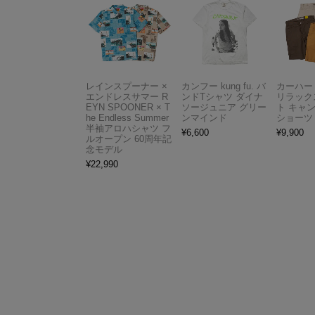
レインスプーナー ×
カンフー kung fu. バ
カーハート 
エンドレスサマー R
ンドTシャツ ダイナ
リラック
EYN SPOONER × T
ソージュニア グリー
ト キャ
he Endless Summer
ンマインド
ショーツ
半袖アロハシャツ フ
¥
6,600
¥
9,900
ルオープン 60周年記
念モデル
¥
22,990