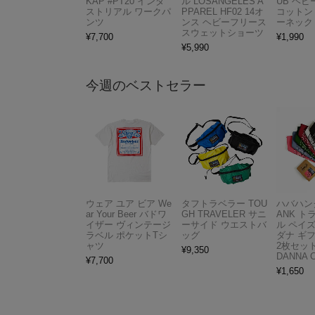
KAP #PT20 インダ
ル LOSANGELES A
UB ヘ
ストリアル ワークパ
PPAREL HF02 14オ
コットン
ンツ
ンス ヘビーフリース
ーネック
スウェットショーツ
¥
7,700
¥
1,990
¥
5,990
今週のベストセラー
ウェア ユア ビア We
タフトラベラー TOU
ハバハンク
ar Your Beer バドワ
GH TRAVELER サニ
ANK 
イザー ヴィンテージ
ーサイド ウエストバ
ル ペイ
ラベル ポケットTシ
ッグ
ダナ ギ
ャツ
2枚セット
¥
9,350
DANNA 
¥
7,700
¥
1,650