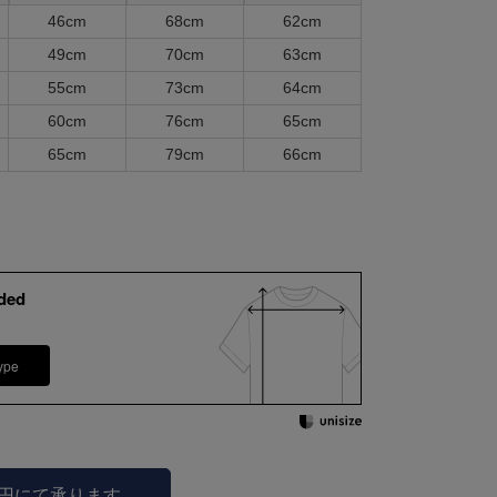
46cm
68cm
62cm
49cm
70cm
63cm
55cm
73cm
64cm
60cm
76cm
65cm
65cm
79cm
66cm
ded
ype
0円にて承ります