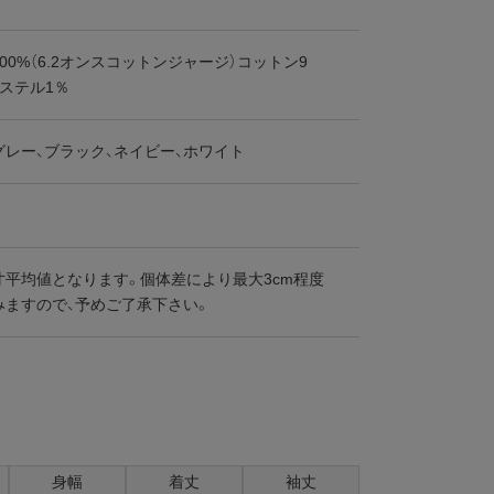
00%（6.2オンスコットンジャージ）コットン9
ステル1％
グレー、ブラック、ネイビー、ホワイト
寸平均値となります。個体差により最大3cm程度
みますので、予めご了承下さい。
身幅
着丈
袖丈