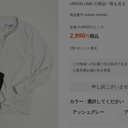
UNION LINE の商品一覧を見る 
商品番号
uniline-lshenly
定価
4,400
のところ
2,990
税込
150
ポイント進呈
この地域へのお届け日は表示できま
東京都
お届け先を変更
申し訳ございませ
カラー
選択してください
アッシュグレー