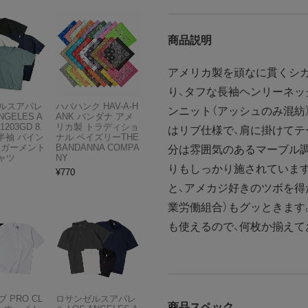
商品説明
アメリカ製を頑なに貫くシカ
り、タフな長袖ヘンリーネッ
ルスアパレ
ハバハンク HAV-A-H
ンニット（アッシュのみ混紡
NGELES A
ANK バンダナ アメ
1203GD 8.
リカ製 トラディショ
はリブ仕様で、肩に掛けてテ
半袖 バイン
ナル ペイズリーTHE
 ガーメント
BANDANNA COMPA
分は雰囲気のあるマーブル調
ャツ
NY
りもしっかり施されていま
¥
770
と、アメカジ好きのツボを得
業労働組合）もグッときます
も使えるので、何枚か揃えて
 PRO CL
ロサンゼルスアパレ
商品スペック