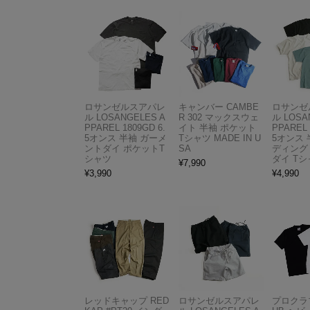
ロサンゼルスアパレ
キャンバー CAMBE
ロサンゼ
ル LOSANGELES A
R 302 マックスウェ
ル LOSA
PPAREL 1809GD 6.
イト 半袖 ポケット
PPAREL 
5オンス 半袖 ガーメ
Tシャツ MADE IN U
5オンス 
ントダイ ポケットT
SA
ディング
シャツ
ダイ Tシ
¥
7,990
¥
3,990
¥
4,990
レッドキャップ RED
ロサンゼルスアパレ
プロクラブ