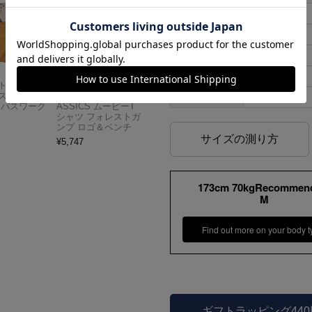
S
40cm
M
42cm
L
48cm
XL
54cm
Carhartt
アメリカンクラシッ
スドフィッ
クス AMERICAN CL
XXL
60cm
ンバスワーク
ASSICS ムービーT
シャツ フォレストガ
ンプ ロゴ＆ベンチ
サイズの測り方
¥
5,747
173cm 70kgRecommen
M
Find out more on your body t
ギフトラッピング44