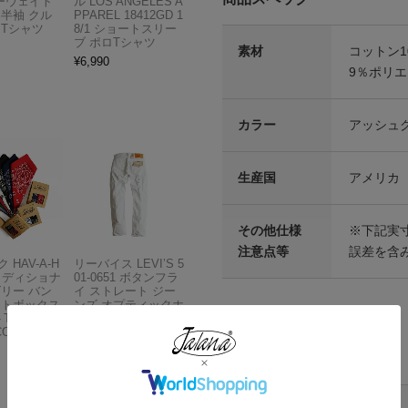
ビーウェイト
ル LOS ANGELES A
 半袖 クル
PPAREL 18412GD 1
 Tシャツ
8/1 ショートスリー
ブ ポロTシャツ
素材
コットン1
¥
6,990
9％ポリエ
カラー
アッシュ
生産国
アメリカ
その他仕様
※下記実
注意点等
誤差を含
 HAV-A-H
リーバイス LEVI’S 5
トラディショナ
01-0651 ボタンフラ
ズリー バン
イ ストレート ジー
フトボックス
ンズ オプティックホ
THE BAN
ワイト
COMPANY
¥
13,980
各部実寸平均値
サイズはUSA表記となります
サイズ
肩幅