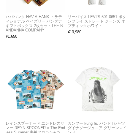
ハバハンク HAV-A-HANK トラデ
リーバイス LEVI’S 501-0651 ボタ
ィショナル ペイズリー バンダナ
ンフライ ストレート ジーンズ オ
ギフトボックス 2枚セットTHE B
プティックホワイト
ANDANNA COMPANY
¥
13,980
¥
1,650
レインスプーナー × エンドレスサ
カンフー kung fu. バンドTシャツ
マー REYN SPOONER × The End
ダイナソージュニア グリーンマイ
less Summer 半袖アロハシャツ
ンド