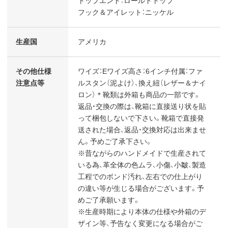
トップエンド：ロールドトップ
フック＆アイレット：ニッケル
生産国
アメリカ
その他仕様
ワイズ：Eワイズ高さ：6インチ付属：ファ
注意点等
ルスタン（泥よけ）、換え紐（レザー＆ナイ
ロン）＊靴類は外箱も商品の一部です。
返品・交換の際は、靴箱に直接送り状を貼
って梱包しないで下さい。靴箱で直接発
送された場合、返品・交換対応は出来ませ
ん。予めご了承下さい。
※昔ながらのハンドメイドで生産されて
いる為、革全体の色ムラ、小傷、小皺、製造
工程でのボンド汚れ、左右での仕上がり
の違い等が生じる場合がございます。予
めご了承願います。
※生産時期により本体の仕様や外箱のデ
ザイン等、予告なく変更になる場合がご