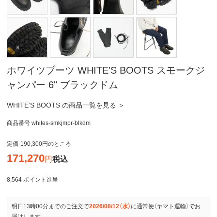
ホワイツブーツ WHITE’S BOOTS スモークジ
ャンパー 6" ブラックドム
WHITE’S BOOTS の商品一覧を見る ＞
商品番号
whites-smkjmpr-blkdm
定価
190,300
のところ
171,270
税込
8,564
ポイント進呈
明日
13時00分
までのご注文で
2026/08/12（水）
に
通常便（ヤマト運輸）
でお
届けします。