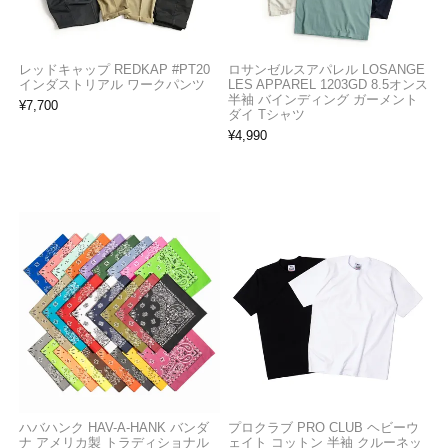
レッドキャップ REDKAP #PT20
ロサンゼルスアパレル LOSANGE
インダストリアル ワークパンツ
LES APPAREL 1203GD 8.5オンス
半袖 バインディング ガーメント
¥
7,700
ダイ Tシャツ
¥
4,990
ハバハンク HAV-A-HANK バンダ
プロクラブ PRO CLUB ヘビーウ
ナ アメリカ製 トラディショナル
ェイト コットン 半袖 クルーネッ