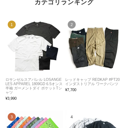
カテゴリランキング
ロサンゼルスアパレル LOSANGE
レッドキャップ REDKAP #PT20
LES APPAREL 1809GD 6.5オンス
インダストリアル ワークパンツ
半袖 ガーメントダイ ポケットTシ
¥
7,700
ャツ
¥
3,990