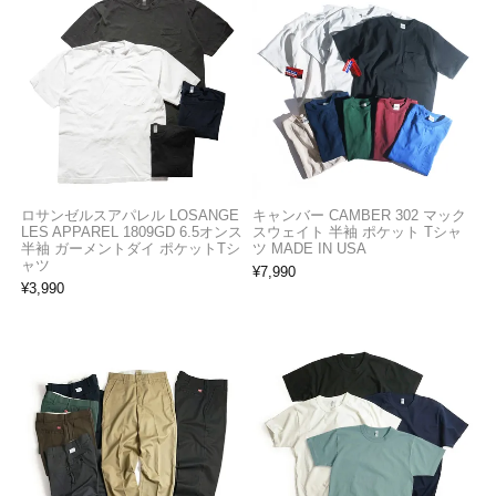
ロサンゼルスアパレル LOSANGE
キャンバー CAMBER 302 マック
LES APPAREL 1809GD 6.5オンス
スウェイト 半袖 ポケット Tシャ
半袖 ガーメントダイ ポケットTシ
ツ MADE IN USA
ャツ
¥
7,990
¥
3,990