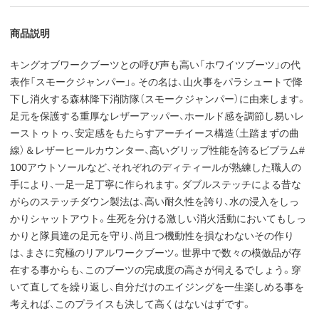
商品説明
キングオブワークブーツとの呼び声も高い「ホワイツブーツ」の代
表作「スモークジャンパー」。その名は、山火事をパラシュートで降
下し消火する森林降下消防隊（スモークジャンパー）に由来します。
足元を保護する重厚なレザーアッパー、ホールド感を調節し易いレ
ーストゥトゥ、安定感をもたらすアーチイース構造（土踏まずの曲
線）＆レザーヒールカウンター、高いグリップ性能を誇るビブラム#
100アウトソールなど、それぞれのディティールが熟練した職人の
手により、一足一足丁寧に作られます。ダブルステッチによる昔な
がらのステッチダウン製法は、高い耐久性を誇り、水の浸入をしっ
かりシャットアウト。生死を分ける激しい消火活動においてもしっ
かりと隊員達の足元を守り、尚且つ機動性を損なわないその作り
は、まさに究極のリアルワークブーツ。世界中で数々の模倣品が存
在する事からも、このブーツの完成度の高さが伺えるでしょう。穿
いて直してを繰り返し、自分だけのエイジングを一生楽しめる事を
考えれば、このプライスも決して高くはないはずです。