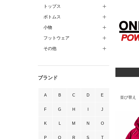
トップス
ボトムス
小物
フットウェア
その他
ブランド
A
B
C
D
E
並び替え
F
G
H
I
J
K
L
M
N
O
P
Q
R
S
T