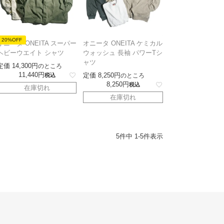
20%OFF
オニータ ONEITA スーパー
オニータ ONEITA ケミカル
ヘビーウエイト シャツ
ウォッシュ 長袖 パワーTシ
ャツ
定価
14,300
のところ
11,440
定価
8,250
税込
のところ
8,250
税込
在庫切れ
在庫切れ
5
件中
1
-
5
件表示