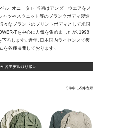
ーベル「オニータ」。当初はアンダーウエアをメ
Tシャツやスウェット等のブランクボディ製造
は様々なブランドのプリントボディとして米国
ER-Tを中心に人気を集めましたが、1998
を下ろします。近年、日本国内ライセンスで復
ムを各種展開しております。
T始め各モデル取り扱い
5
件中
1
-
5
件表示