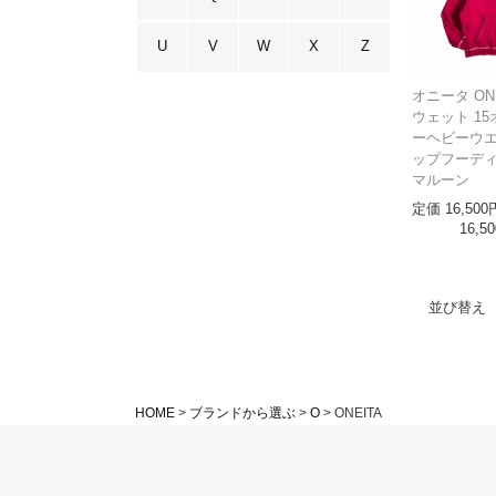
U
V
W
X
Z
オニータ ON
ウェット 15
ーヘビーウエ
ップフーディー
マルーン
定価
16,500
16,50
並び替え
HOME
ブランドから選ぶ
O
ONEITA