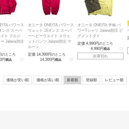
EITA パワース
オニータ ONEITA パワース
オニータ ONEITA 半袖 パ
オンス スーパ
ウェット 15オンス スーパ
ワーTシャツ Jalana別注 ピ
イト フルジ
ーヘビーウエイト スウェ
グメントダイ
 Jalana別注
ットパンツ Jalana別注 マ
定価
4,990
のところ
ルーン
4,990
税込
定価
14,300
のところ
のところ
在庫切れ
0
14,300
税込
税込
価格が安い順
価格が高い順
新着順
登録順
レビュー順