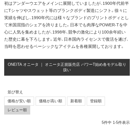
初はアンダーウエアをメインに展開していましたが、1900年代前半
にTシャツやスウェット等のブランクボディ製造にシフト。徐々に
実績を伸ばし、1990年代には様々なブランドのプリントボディとし
て米国屈指のシェアを誇りました。日本でも肉厚なPOWER-Tを中
心に人気を集めましたが、1998年、競争の激化により100余年続い
た歴史に幕を下ろします。近年、日本国内ライセンスで復活を遂げ、
当時を思わせるベーシックなアイテムを各種展開しております。
ONEITA オニータ ｜ オニータ正規販売店 パワーT始め各モデル取り
扱い
並び替え
価格が安い順
価格が高い順
新着順
登録順
レビュー順
5
件中
1
-
5
件表示