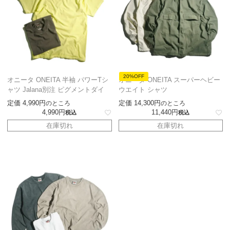
20%OFF
オニータ ONEITA 半袖 パワーTシ
オニータ ONEITA スーパーヘビー
ャツ Jalana別注 ピグメントダイ
ウエイト シャツ
定価
4,990
定価
14,300
のところ
のところ
4,990
11,440
税込
税込
在庫切れ
在庫切れ