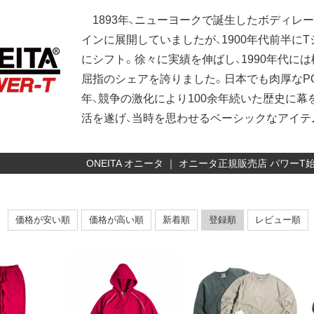
1893年、ニューヨークで誕生したボディレ
インに展開していましたが、1900年代前半に
にシフト。徐々に実績を伸ばし、1990年代に
屈指のシェアを誇りました。日本でも肉厚なPOW
年、競争の激化により100余年続いた歴史に幕
活を遂げ、当時を思わせるベーシックなアイテ
ONEITA オニータ ｜ オニータ正規販売店 パワー
価格が安い順
価格が高い順
新着順
登録順
レビュー順