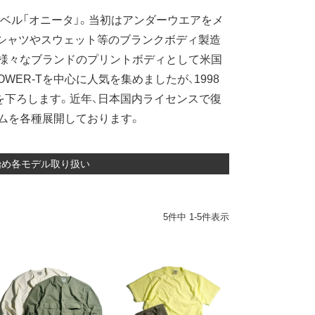
ーベル「オニータ」。当初はアンダーウエアをメ
Tシャツやスウェット等のブランクボディ製造
は様々なブランドのプリントボディとして米国
ER-Tを中心に人気を集めましたが、1998
を下ろします。近年、日本国内ライセンスで復
ムを各種展開しております。
T始め各モデル取り扱い
5
件中
1
-
5
件表示