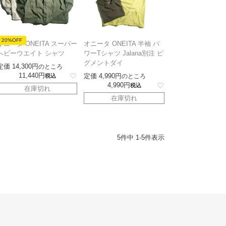
20%OFF
オニータ ONEITA スーパー
オニータ ONEITA 半袖 パ
ヘビーウエイト シャツ
ワーTシャツ Jalana別注 ピ
グメントダイ
定価
14,300
のところ
11,440
定価
4,990
税込
のところ
4,990
税込
在庫切れ
在庫切れ
5
件中
1
-
5
件表示