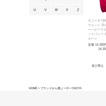
U
V
W
X
Z
オニータ ON
ウェット 15
ーヘビーウエ
ットパンツ Ja
ルーン
定価
14,300
14,30
並び替え
HOME
ブランドから選ぶ
O
ONEITA