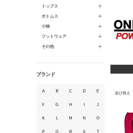
トップス
ボトムス
小物
フットウェア
その他
ブランド
A
B
C
D
E
並び替え
F
G
H
I
J
K
L
M
N
O
P
Q
R
S
T