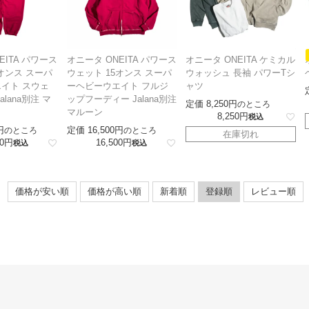
EITA パワース
オニータ ONEITA パワース
オニータ ONEITA ケミカル
オンス スーパ
ウェット 15オンス スーパ
ウォッシュ 長袖 パワーTシ
イト スウェ
ーヘビーウエイト フルジ
ャツ
lana別注 マ
ップフーディー Jalana別注
定価
8,250
のところ
マルーン
8,250
税込
定価
16,500
のところ
のところ
在庫切れ
0
16,500
税込
税込
価格が安い順
価格が高い順
新着順
登録順
レビュー順