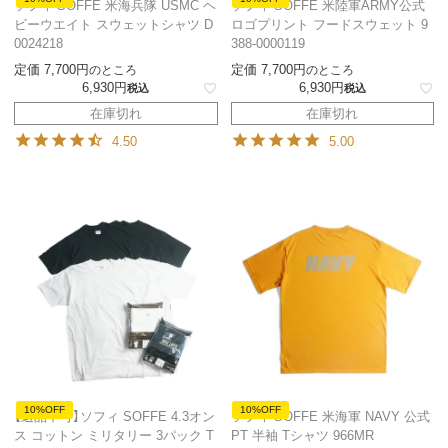
ソフィ SOFFE 米海兵隊 USMC ヘ
ソフィ SOFFE 米陸軍ARMY公式
ビーウエイト スウェットシャツ D
ロゴプリント フードスウェット 9
0024218
388-0000119
定価
7,700
定価
7,700
のところ
のところ
6,930
6,930
税込
税込
在庫切れ
在庫切れ
4.50
5.00
10%OFF
10%OFF
【返品不可】ソフィ SOFFE 4.3オン
ソフィ SOFFE 米海軍 NAVY 公式
ス コットン ミリタリー 3パック T
PT 半袖 Tシャツ 966MR