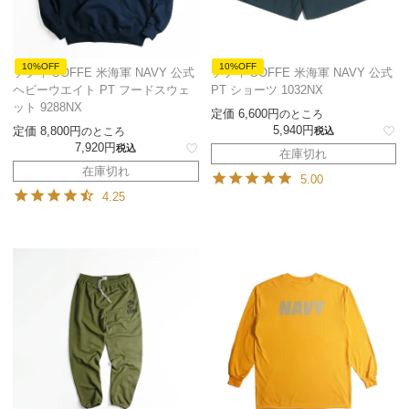
10%OFF
10%OFF
ソフィ SOFFE 米海軍 NAVY 公式
ソフィ SOFFE 米海軍 NAVY 公式
ヘビーウエイト PT フードスウェ
PT ショーツ 1032NX
ット 9288NX
定価
6,600
のところ
5,940
定価
8,800
のところ
税込
7,920
税込
在庫切れ
在庫切れ
5.00
4.25