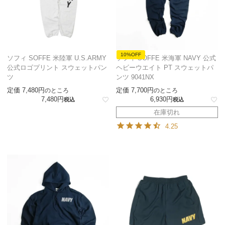
10%OFF
ソフィ SOFFE 米陸軍 U.S.ARMY
ソフィ SOFFE 米海軍 NAVY 公式
公式ロゴプリント スウェットパン
ヘビーウエイト PT スウェットパ
ツ
ンツ 9041NX
定価
7,480
定価
7,700
のところ
のところ
7,480
6,930
税込
税込
在庫切れ
4.25