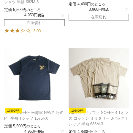
シャツ 半袖 682M-3
定価
4,400
のところ
3,960
定価
5,500
のところ
税込
4,950
税込
在庫切れ
在庫切れ
3.00
10%OFF
10%OFF
ソフィ SOFFE 米海軍 NAVY 公式
【返品不可】ソフィ SOFFE 4.1オン
PT 半袖 Tシャツ 1575NX
ス コットン ミリタリー 3パック T
シャツ 半袖 685M-3
定価
5,500
のところ
4,950
定価
4,840
税込
のところ