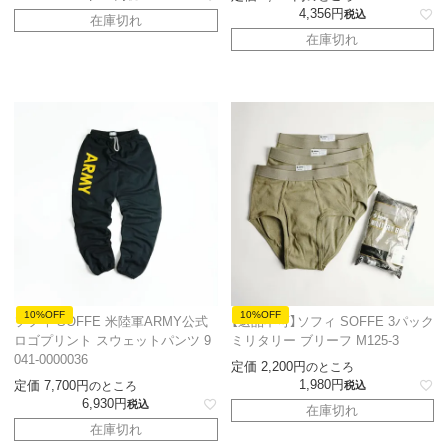
4,356
税込
在庫切れ
在庫切れ
10%OFF
10%OFF
ソフィ SOFFE 米陸軍ARMY公式
【返品不可】ソフィ SOFFE 3パック
ロゴプリント スウェットパンツ 9
ミリタリー ブリーフ M125-3
041-0000036
定価
2,200
のところ
1,980
定価
7,700
のところ
税込
6,930
税込
在庫切れ
在庫切れ