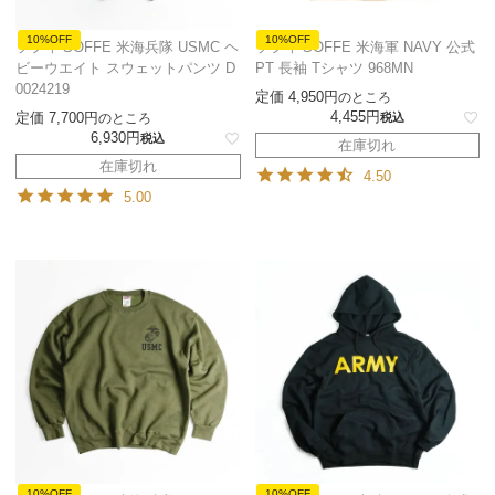
10%OFF
10%OFF
ソフィ SOFFE 米海兵隊 USMC ヘ
ソフィ SOFFE 米海軍 NAVY 公式
ビーウエイト スウェットパンツ D
PT 長袖 Tシャツ 968MN
0024219
定価
4,950
のところ
4,455
定価
7,700
のところ
税込
6,930
税込
在庫切れ
在庫切れ
4.50
5.00
10%OFF
10%OFF