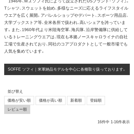
1946年、M.J.ソフィ氏によって設立されたUSブランド「ソフィ」。
Tシャツ、スウェットを始め、多様なニーズに応えるライフスタイル
ウエアを広く展開。アパレルショップやデパート、スポーツ用品店、
大学ブックストア等、全米各所で扱われ、高いシェアを誇っていま
す。また、1960年代より米陸海空軍、海兵隊、沿岸警備隊に供給して
いるトレーニングウエアは、現在も本拠ノースキャロライナの自社
工場で生産されており、同社のコアプロダクトとして一般市場でも
人気を集めています。
SOFFE ソフィ｜米軍納品モデルを中心に各種取り扱っております。
並び替え
価格が安い順
価格が高い順
新着順
登録順
レビュー順
16
件中
1
-
16
件表示