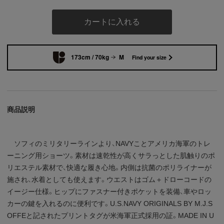
カートに入れる
173cm / 70kg
M
Find your size
商品説明
ソフィのミリタリーラインより、NAVYことアメリカ海軍のトレ
ーニング用ショーツ。素材は速乾性が高くサラっとした肌触りのポ
リエステル素材で、快適な履き心地。内側は抗菌のポリライナーが
施され、水着としても使えます。ウエストはゴム＋ドローコードの
イージー仕様。ヒップにファスナー付きポケットを装備、車やロッ
カーの鍵を入れるのに便利です。U.S.NAVY ORIGINALS BY M.J.S
OFFEと記されたプリントタグが米海軍正式採用の証。MADE IN U