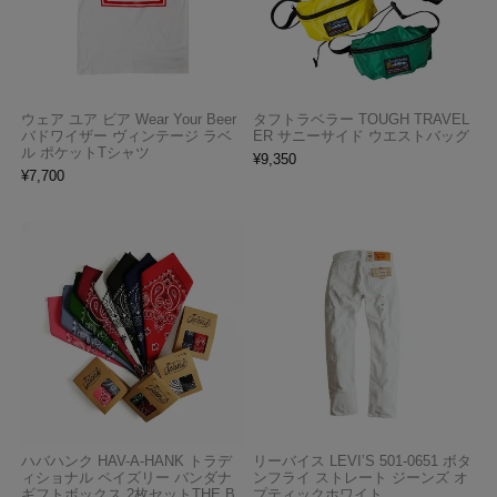
ウェア ユア ビア Wear Your Beer
タフトラベラー TOUGH TRAVEL
バドワイザー ヴィンテージ ラベ
ER サニーサイド ウエストバッグ
ル ポケットTシャツ
¥
9,350
¥
7,700
ハバハンク HAV-A-HANK トラデ
リーバイス LEVI’S 501-0651 ボタ
ィショナル ペイズリー バンダナ
ンフライ ストレート ジーンズ オ
ギフトボックス 2枚セットTHE B
プティックホワイト