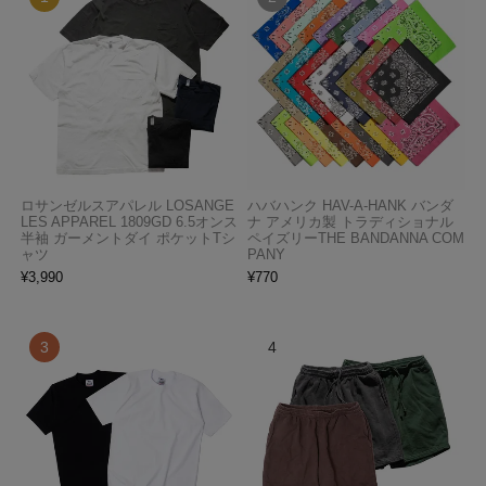
ロサンゼルスアパレル LOSANGE
ハバハンク HAV-A-HANK バンダ
LES APPAREL 1809GD 6.5オンス
ナ アメリカ製 トラディショナル
半袖 ガーメントダイ ポケットTシ
ペイズリーTHE BANDANNA COM
ャツ
PANY
¥
3,990
¥
770