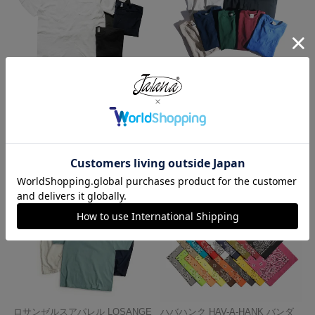
ロサンゼルスアパレル LOSANGE
キャンバー CAMBER 302 マック
LES APPAREL 1809GD 6.5オンス
スウェイト 半袖 ポケット Tシャ
半袖 ガーメントダイ ポケットTシ
ツ MADE IN USA
ャツ
¥
7,990
¥
3,990
ロサンゼルスアパレル LOSANGE
ハバハンク HAV-A-HANK バンダ