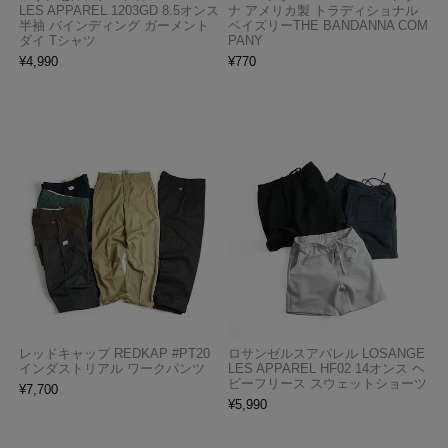
LES APPAREL 1203GD 8.5オンス
ナ アメリカ製 トラディショナル
半袖 バインディング ガーメント
ペイズリーTHE BANDANNA COM
ダイ Tシャツ
PANY
¥
4,990
¥
770
レッドキャップ REDKAP #PT20
ロサンゼルスアパレル LOSANGE
インダストリアル ワークパンツ
LES APPAREL HF02 14オンス ヘ
ビーフリース スウェットショーツ
¥
7,700
¥
5,990