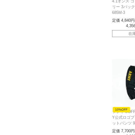
4.1オンス 
リー 3パック
685M-3
定価
4,840
4,35
在
10%OFF
ソフィ SOF
Y公式ロゴプ
ットパンツ 904
定価
7,700