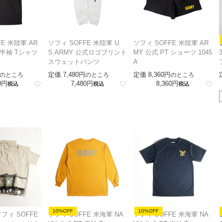
E 米陸軍 AR
ソフィ SOFFE 米陸軍 U.
ソフィ SOFFE 米陸軍 AR
 半袖 Tシャツ
S.ARMY 公式ロゴプリント
MY 公式 PT ショーツ 1045
スウェットパンツ
A
定価
7,480
定価
8,360
のところ
のところ
のところ
0
7,480
8,360
税込
税込
税込
10%OFF
10%OFF
フィ SOFFE
ソフィ SOFFE 米海軍 NA
ソフィ SOFFE 米海軍 NA