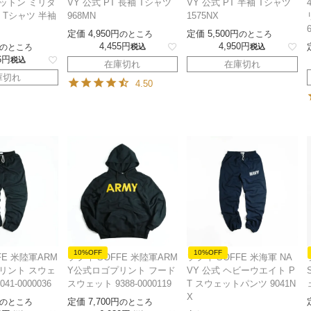
コットン ミリタ
VY 公式 PT 長袖 Tシャツ
VY 公式 PT 半袖 Tシャツ
 Tシャツ 半袖
968MN
1575NX
定価
4,950
定価
5,500
のところ
のところ
4,455
4,950
のところ
税込
税込
6
税込
在庫切れ
在庫切れ
庫切れ
4.50
10%OFF
10%OFF
FE 米陸軍ARM
ソフィ SOFFE 米陸軍ARM
ソフィ SOFFE 米海軍 NA
リント スウェ
Y公式ロゴプリント フード
VY 公式 ヘビーウエイト P
1-0000036
スウェット 9388-0000119
T スウェットパンツ 9041N
X
定価
7,700
のところ
のところ