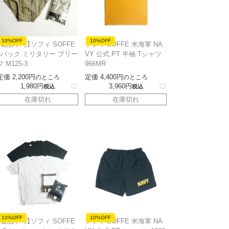
10%OFF
10%OFF
【返品不可】ソフィ SOFFE
ソフィ SOFFE 米海軍 NA
3パック ミリタリー ブリー
VY 公式 PT 半袖 Tシャツ
フ M125-3
966MR
定価
2,200
定価
4,400
のところ
のところ
1,980
3,960
税込
税込
在庫切れ
在庫切れ
10%OFF
10%OFF
【返品不可】ソフィ SOFFE
ソフィ SOFFE 米海軍 NA