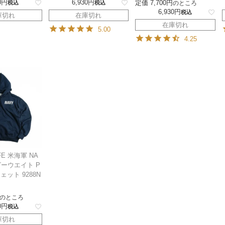
0
6,930
定価
7,700
税込
税込
のところ
6,930
税込
庫切れ
在庫切れ
在庫切れ
5.00
4.25
E 米海軍 NA
ビーウエイト P
ェット 9288N
のところ
0
税込
庫切れ