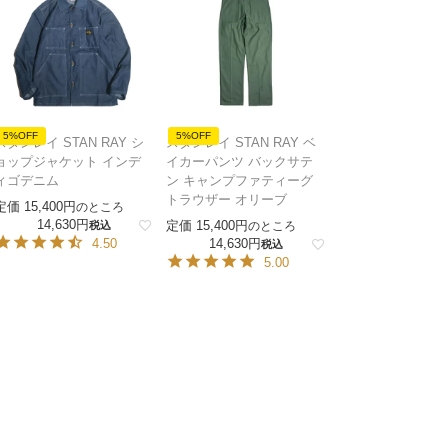
5%OFF
5%OFF
スタンレイ STAN RAY シ
スタンレイ STAN RAY ベ
ョップジャケット インデ
イカーパンツ バックサテ
ィゴデニム
ン キャンプファティーグ
トラウザー オリーブ
定価
15,400
のところ
14,630
定価
15,400
税込
のところ
4.50
14,630
税込
5.00