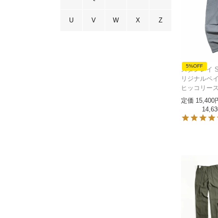
U
V
W
X
Z
5%OFF
スタンレイ ST
リジナルペ
ヒッコリー
定価
15,400
14,63