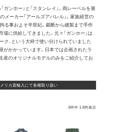
ガンホー」と「スタンレイ」。両レーベルを展
トのメーカー「アールズアパレル」。家族経営の
に強く拘る事およそ半世紀。裁断から縫製まで手作
市場に供給してきました。元々「ガンホー」は
ワーク、という大枠で使い分けられていました
限がかかっています。日本では企画されたラ
生産のオリジナルモデルのみをご紹介してお
 アメリカ直輸入にて各種取り扱い
8
件中
1
-
8
件表示