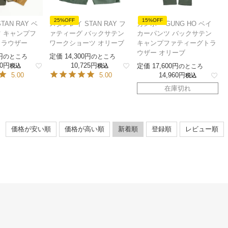
25%OFF
15%OFF
AN RAY ベ
スタンレイ STAN RAY フ
ガンホー GUNG HO ベイ
 キャンプフ
ァティーグ バックサテン
カーパンツ バックサテン
トラウザー
ワークショーツ オリーブ
キャンプファティーグトラ
ウザー オリーブ
定価
14,300
のところ
のところ
0
10,725
定価
17,600
税込
税込
のところ
5.00
5.00
14,960
税込
在庫切れ
価格が安い順
価格が高い順
新着順
登録順
レビュー順