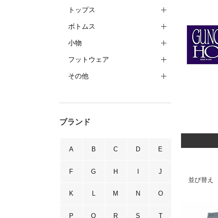
トップス
ボトムス
小物
フットウェア
その他
ブランド
A
B
C
D
E
F
G
H
I
J
並び替え
K
L
M
N
O
P
Q
R
S
T