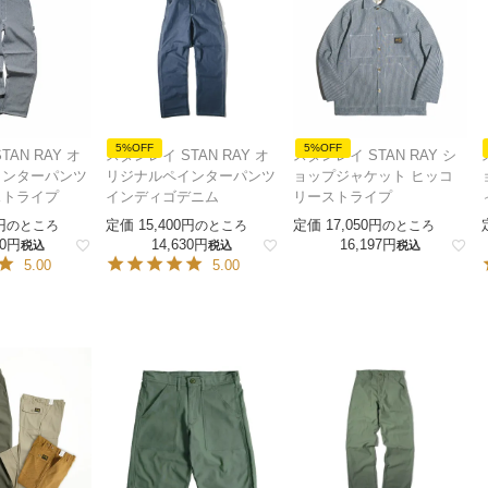
5%OFF
5%OFF
AN RAY オ
スタンレイ STAN RAY オ
スタンレイ STAN RAY シ
インターパンツ
リジナルペインターパンツ
ョップジャケット ヒッコ
ストライプ
インディゴデニム
リーストライプ
定価
15,400
定価
17,050
のところ
のところ
のところ
0
14,630
16,197
税込
税込
税込
5.00
5.00