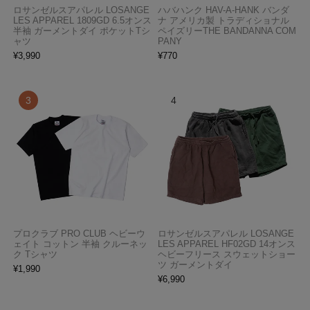
ロサンゼルスアパレル LOSANGE
ハバハンク HAV-A-HANK バンダ
LES APPAREL 1809GD 6.5オンス
ナ アメリカ製 トラディショナル
半袖 ガーメントダイ ポケットTシ
ペイズリーTHE BANDANNA COM
ャツ
PANY
¥
3,990
¥
770
プロクラブ PRO CLUB ヘビーウ
ロサンゼルスアパレル LOSANGE
ェイト コットン 半袖 クルーネッ
LES APPAREL HF02GD 14オンス
ク Tシャツ
ヘビーフリース スウェットショー
ツ ガーメントダイ
¥
1,990
¥
6,990