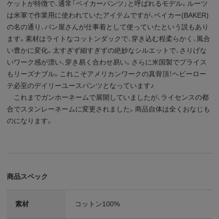
ケットが特徴で、通常「ベイカーパンツ」と呼ばれるモデル。ルーツ
は米軍で作業用に使われていたアイテムですが、ベイカー(BAKER)
の名の通り、パン屋さんが仕事着として使っていたという説もあり
ます。素材はライトなコットンダックで、穿き込む程柔らかく、風合
い豊かに変化。太すぎず細すぎずの絶妙なシルエットで、さりげな
いワーク感が漂い、穿き易く合わせ易い。さらに米国製でプライス
もリーズナブル。これこそアメリカンワークの真骨頂！ヘビーロー
テ必至のデイリーユースパンツとなっています♪
これまでガンホーネームで展開していましたが、ライセンスの都
合でスタンレーネームに変更されました。商品自体は全くおなじも
のになります。
商品スペック
素材
コットン100%