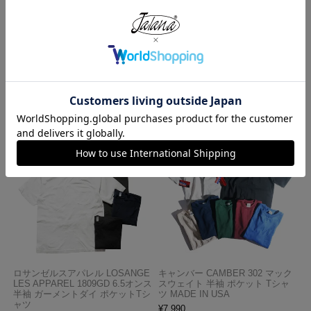
HOME
WORK PANTS from USA
スタンレイ STAN RAY ベイカーパンツ キャンプファティーグトラウザ
ー
この商品を見た人がよく買っている商品
ロサンゼルスアパレル LOSANGE
キャンバー CAMBER 302 マック
LES APPAREL 1809GD 6.5オンス
スウェイト 半袖 ポケット Tシャ
半袖 ガーメントダイ ポケットTシ
ツ MADE IN USA
ャツ
¥
7,990