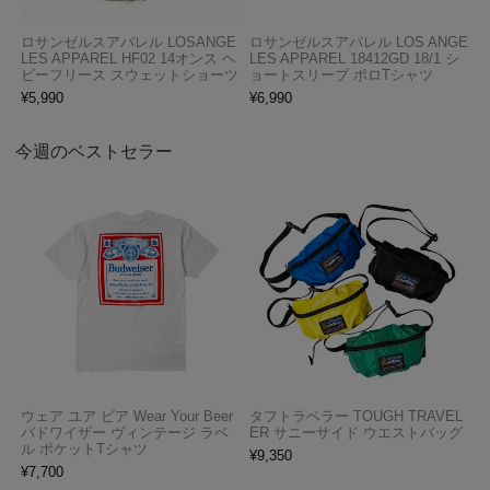
ロサンゼルスアパレル LOSANGE
ロサンゼルスアパレル LOS ANGE
LES APPAREL HF02 14オンス ヘ
LES APPAREL 18412GD 18/1 シ
ビーフリース スウェットショーツ
ョートスリーブ ポロTシャツ
¥
5,990
¥
6,990
今週のベストセラー
ウェア ユア ビア Wear Your Beer
タフトラベラー TOUGH TRAVEL
バドワイザー ヴィンテージ ラベ
ER サニーサイド ウエストバッグ
ル ポケットTシャツ
¥
9,350
¥
7,700